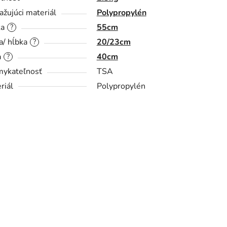
ažujúci materiál
Polypropylén
ka
55cm
?
a/ hĺbka
20/23cm
?
a
40cm
?
ykateľnosť
TSA
riál
Polypropylén