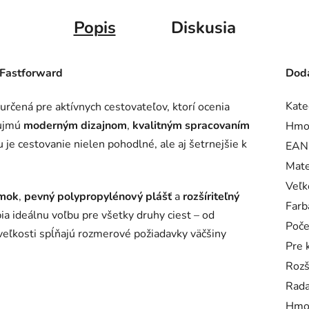
Popis
Diskusia
Fastforward
Doda
Kate
určená pre aktívnych cestovateľov, ktorí ocenia
aujmú
moderným dizajnom
,
kvalitným spracovaním
Hmo
 je cestovanie nielen pohodlné, ale aj šetrnejšie k
EAN
Mate
Veľk
mok
,
pevný polypropylénový plášť
a
rozšíriteľný
Farb
bia ideálnu voľbu pre všetky druhy ciest – od
Poče
veľkosti spĺňajú rozmerové požiadavky väčšiny
Pre 
Rozš
Rad
Hmo