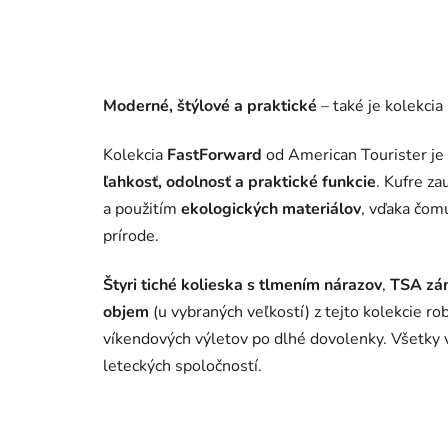
Moderné, štýlové a praktické
– také je kolekcia
Kolekcia
FastForward
od American Tourister je 
ľahkosť, odolnosť a praktické funkcie
. Kufre z
a použitím
ekologických materiálov
, vďaka čomu
prírode.
Štyri tiché kolieska s tlmením nárazov
,
TSA zá
objem
(u vybraných veľkostí) z tejto kolekcie ro
víkendových výletov po dlhé dovolenky. Všetky 
leteckých spoločností.