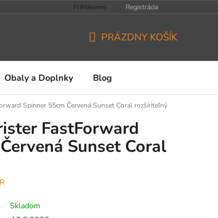
Prihlásenie
Registrácia
PRÁZDNY KOŠÍK
NÁKUPNÝ
KOŠÍK
Obaly a Doplnky
Blog
orward Spinner 55cm Červená Sunset Coral rozšíriteľný
ister FastForward
Červená Sunset Coral
ER
Skladom