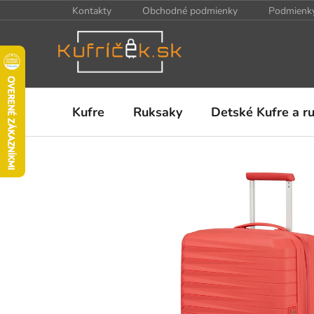
Prejsť
Kontakty
Obchodné podmienky
Podmienky
na
obsah
Kufre
Ruksaky
Detské Kufre a r