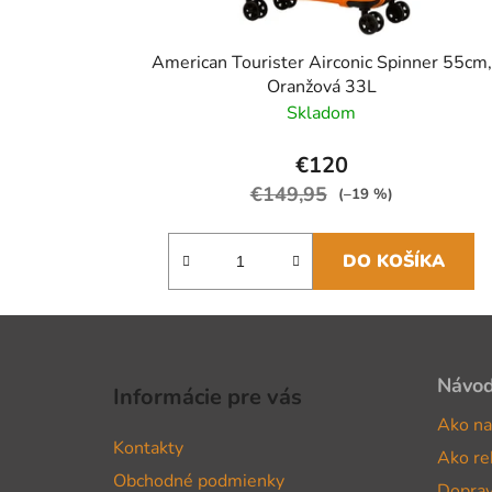
American Tourister Airconic Spinner 55cm,
Oranžová 33L
Skladom
€120
€149,95
(–19 %)
DO KOŠÍKA
Z
á
Návo
Informácie pre vás
p
Ako na
ä
Kontakty
Ako re
t
Obchodné podmienky
Doprav