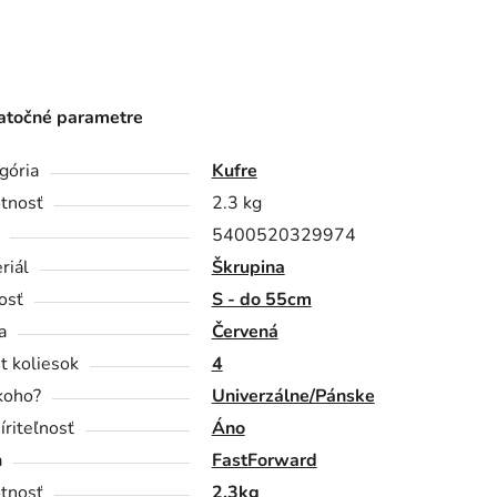
točné parametre
gória
Kufre
tnosť
2.3 kg
5400520329974
riál
Škrupina
osť
S - do 55cm
a
Červená
t koliesok
4
koho?
Univerzálne/Pánske
íriteľnosť
Áno
a
FastForward
tnosť
2.3kg