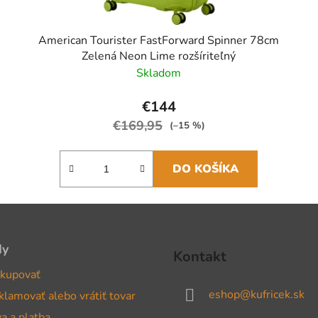
American Tourister FastForward Spinner 78cm
Zelená Neon Lime rozšíriteľný
Skladom
€144
€169,95
(–15 %)
DO KOŠÍKA
dy
Kontakt
kupovať
eshop
@
kufricek.sk
klamovať alebo vrátiť tovar
a a platba