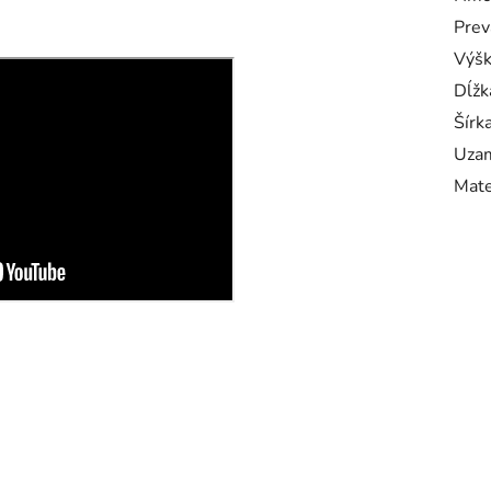
Prev
Výš
Dĺžk
Šírk
Uzam
Mate