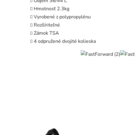
Objem 36/44 L
Hmotnosť 2.3kg
Vyrobené z polypropylénu
Rozšíriteľné
Zámok TSA
4 odpružené dvojité kolieska