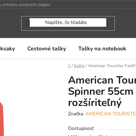
 ochrany osobných údajov
uksaky
Cestovné tašky
Tašky na notebook
Domov
/
Kufre
/
American Tourister FastF
American Tour
Spinner 55cm 
rozšíriteľný
Značka:
AMERICAN TOURIST
Dostupnosť