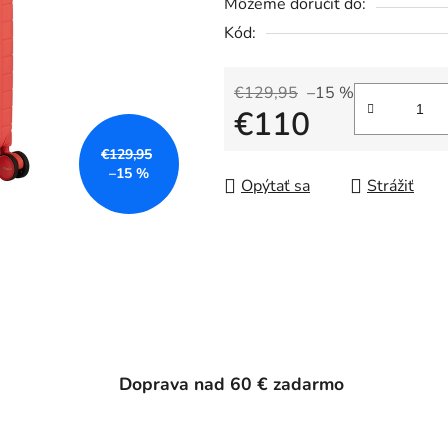
Môžeme doručiť do:
Kód:
€129,95
–15 %
€110
€129,95
Jednotková cena:
–15 %
Opýtať sa
Strážiť
Doprava nad 60 € zadarmo