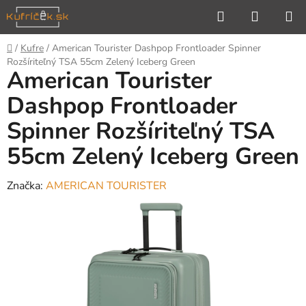
Prejsť
Hľadať
NÁKUP
na
KOŠÍK
obsah
Domov
/
Kufre
/
American Tourister Dashpop Frontloader Spinner
Rozšíriteľný TSA 55cm Zelený Iceberg Green
American Tourister
Dashpop Frontloader
Spinner Rozšíriteľný TSA
55cm Zelený Iceberg Green
Značka:
AMERICAN TOURISTER