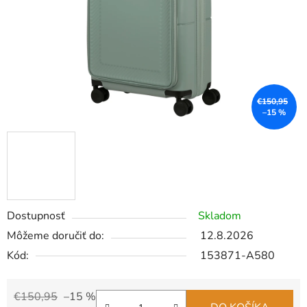
€150,95
–15 %
Dostupnosť
Skladom
Môžeme doručiť do:
12.8.2026
Kód:
153871-A580
€150,95
–15 %