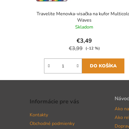
Travelite Menovka-visačka na kufor Multicol
Waves
Skladom
€3,49
€3,99
(–12 %)
DO KOŠÍKA
Z
á
Návo
Informácie pre vás
p
Ako na
ä
Kontakty
Ako re
t
Obchodné podmienky
i
Doprav