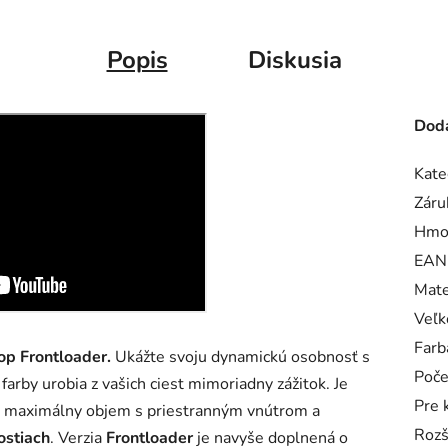
Popis
Diskusia
Doda
Kate
Záru
Hmo
EAN
Mate
Veľk
Farb
op Frontloader.
Ukážte svoju dynamickú osobnosť s
Poče
farby urobia z vašich ciest mimoriadny zážitok. Je
Pre 
 maximálny objem s priestranným vnútrom a
Rozš
ostiach
. Verzia
Frontloader
je navyše doplnená o