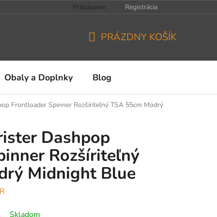
Prihlásenie
Registrácia
PRÁZDNY KOŠÍK
NÁKUPNÝ
KOŠÍK
Obaly a Doplnky
Blog
pop Frontloader Spinner Rozšíriteľný TSA 55cm Modrý
rister Dashpop
inner Rozšíriteľný
rý Midnight Blue
ER
Skladom