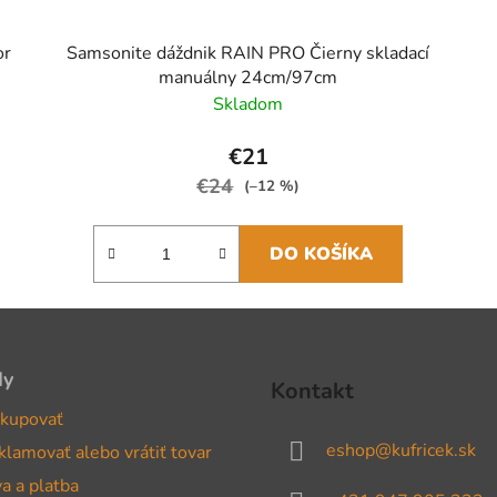
or
Samsonite dáždnik RAIN PRO Čierny skladací
manuálny 24cm/97cm
Skladom
€21
€24
(–12 %)
DO KOŠÍKA
dy
Kontakt
kupovať
eshop
@
kufricek.sk
klamovať alebo vrátiť tovar
a a platba