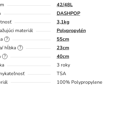
em
42/48L
a
DASHPOP
tnosť
3,1kg
ažujúci materiál
Polypropylén
ka
55cm
?
a/ hĺbka
23cm
?
a
40cm
?
ka
3 roky
ykateľnosť
TSA
riál
100% Polypropylene