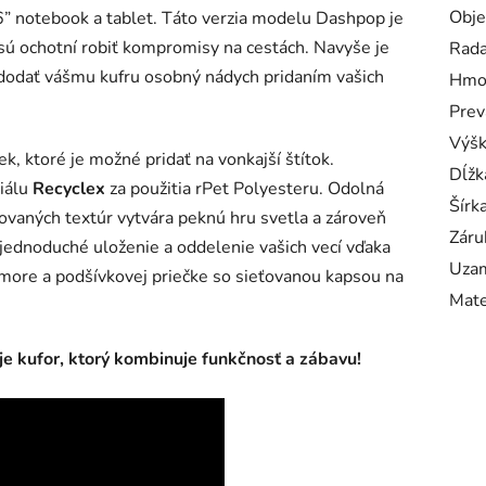
Obj
 notebook a tablet. Táto verzia modelu Dashpop je
 sú ochotní robiť kompromisy na cestách. Navyše je
Rad
dodať vášmu kufru osobný nádych pridaním vašich
Hmo
Prev
Výš
k, ktoré je možné pridať na vonkajší štítok.
Dĺžk
iálu
Recyclex
za použitia rPet Polyesteru. Odolná
Šírk
rovaných textúr vytvára peknú hru svetla a zároveň
Záru
 jednoduché uloženie a oddelenie vašich vecí vďaka
Uzam
ore a podšívkovej priečke so sieťovanou kapsou na
Mate
 je kufor, ktorý kombinuje funkčnosť a zábavu!