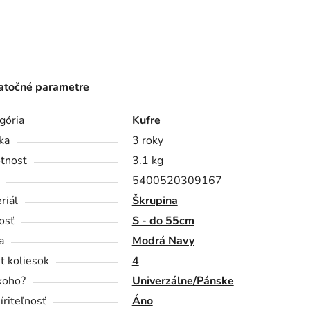
točné parametre
gória
Kufre
ka
3 roky
tnosť
3.1 kg
5400520309167
riál
Škrupina
osť
S - do 55cm
a
Modrá Navy
t koliesok
4
koho?
Univerzálne/Pánske
íriteľnosť
Áno