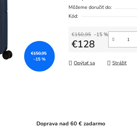
Môžeme doručiť do:
Kód:
€150,95
–15 %
€128
€150,95
Jednotková cena:
–15 %
Opýtať sa
Strážiť
Doprava nad 60 € zadarmo