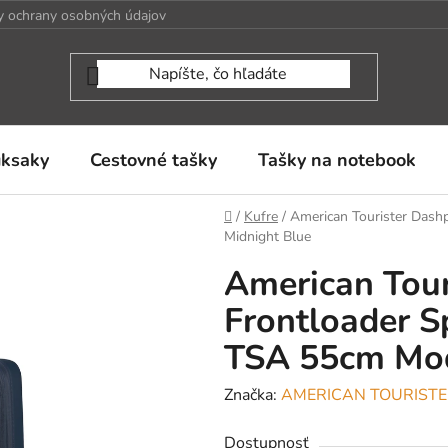
 ochrany osobných údajov
uksaky
Cestovné tašky
Tašky na notebook
Domov
/
Kufre
/
American Tourister Dash
Midnight Blue
American Tou
Frontloader Sp
TSA 55cm Mod
Značka:
AMERICAN TOURIST
Dostupnosť