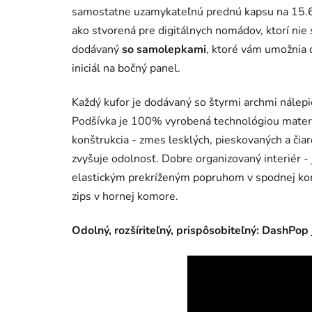
samostatne uzamykateľnú prednú kapsu na 15.6”
ako stvorená pre digitálnych nomádov, ktorí nie
dodávaný
so samolepkami
, ktoré vám umožnia 
iniciál na bočný panel.
Každý kufor je dodávaný so štyrmi archmi nálepie
Podšívka je 100% vyrobená technológiou mater
konštrukcia - zmes lesklých, pieskovaných a čia
zvyšuje odolnosť. Dobre organizovaný interiér -
elastickým prekríženým popruhom v spodnej kom
zips v hornej komore.
Odolný, rozšíriteľný, prispôsobiteľný: DashPop