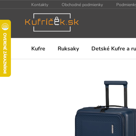
Prejsť
Kontakty
Obchodné podmienky
Podmienky
na
obsah
Kufre
Ruksaky
Detské Kufre a r