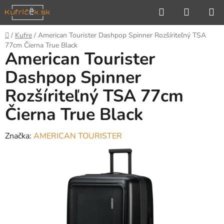
Prejsť
Hľadať
NÁKUP
na
KOŠÍK
obsah
Domov
/
Kufre
/
American Tourister Dashpop Spinner Rozšíriteľný TSA
77cm Čierna True Black
American Tourister
Dashpop Spinner
Rozšíriteľný TSA 77cm
Čierna True Black
Značka:
AMERICAN TOURISTER