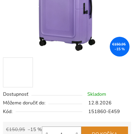
€150,95
–15 %
Dostupnosť
Skladom
Môžeme doručiť do:
12.8.2026
Kód:
151860-E459
€150,95
–15 %