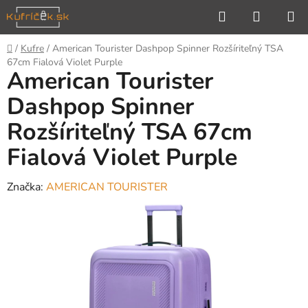
Prejsť
Hľadať
NÁKUP
na
KOŠÍK
obsah
Domov
/
Kufre
/
American Tourister Dashpop Spinner Rozšíriteľný TSA
67cm Fialová Violet Purple
American Tourister
Dashpop Spinner
Rozšíriteľný TSA 67cm
Fialová Violet Purple
Značka:
AMERICAN TOURISTER