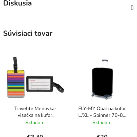
Diskusia
Súvisiaci tovar
Travelite Menovka-
FLY-MY Obal na kufor
visačka na kufor
L/XL - Spinner 70-80
Multicolor Stripes
cm Čierny
Skladom
Skladom