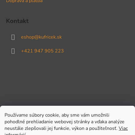
Doprava a platba
Kontakt
eshop
@
kufricek.sk
+421 947 905 223
Používame súbory cookie, aby sme vám umožnili
pohodlné prehliadanie webovej stránky a vďaka analýze
Prijímame online platby
neustále zlepšovali jej funkcie, výkon a použiteľnosť.
Viac