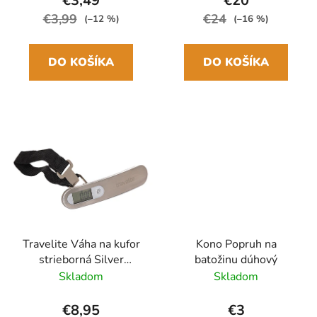
€3,49
€20
€3,99
€24
(–12 %)
(–16 %)
DO KOŠÍKA
DO KOŠÍKA
Travelite Váha na kufor
Kono Popruh na
strieborná Silver
batožinu dúhový
Digitálna
Skladom
Skladom
€8,95
€3