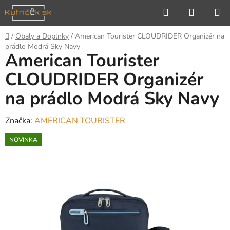
Prejsť
Hľadať
NÁKUP
na
KOŠÍK
obsah
Domov
/
Obaly a Doplnky
/
American Tourister CLOUDRIDER Organizér na
prádlo Modrá Sky Navy
American Tourister
CLOUDRIDER Organizér
na prádlo Modrá Sky Navy
Značka:
AMERICAN TOURISTER
NOVINKA