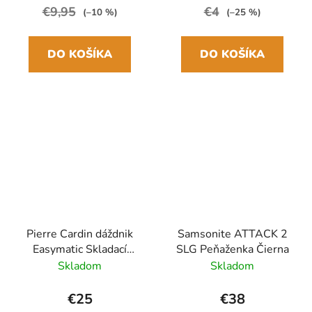
€9,95
€4
(–10 %)
(–25 %)
DO KOŠÍKA
DO KOŠÍKA
Pierre Cardin dáždnik
Samsonite ATTACK 2
Easymatic Skladací
SLG Peňaženka Čierna
automatický Čierny
Skladom
Skladom
29cm/100cm Drevená
rukoväť
€25
€38