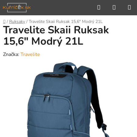
Prejsť
Hľadať
NÁKUP
na
KOŠÍK
obsah
Domov
/
Ruksaky
/
Travelite Skaii Ruksak 15,6" Modrý 21L
Travelite Skaii Ruksak
15,6" Modrý 21L
Značka:
Travelite