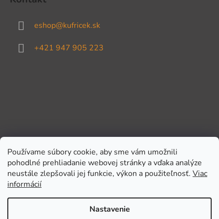
eshop
@
kufricek.sk
+421 947 905 223
Používame súbory cookie, aby sme vám umožnili
pohodlné prehliadanie webovej stránky a vďaka analýze
Prijímame online platby
neustále zlepšovali jej funkcie, výkon a použiteľnosť.
Viac
informácií
Nastavenie