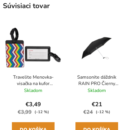
Súvisiaci tovar
Travelite Menovka-
Samsonite dáždnik
visačka na kufor
RAIN PRO Čierny
Multicolor Waves
skladací manuálny
Skladom
Skladom
24cm/97cm
€3,49
€21
€3,99
€24
(–12 %)
(–12 %)
DO KOŠÍKA
DO KOŠÍKA