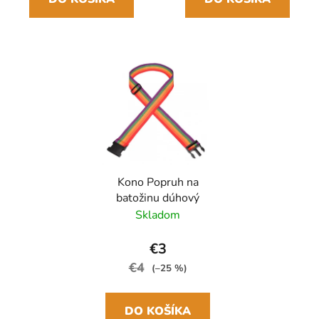
Kono Popruh na
batožinu dúhový
Skladom
€3
€4
(–25 %)
DO KOŠÍKA