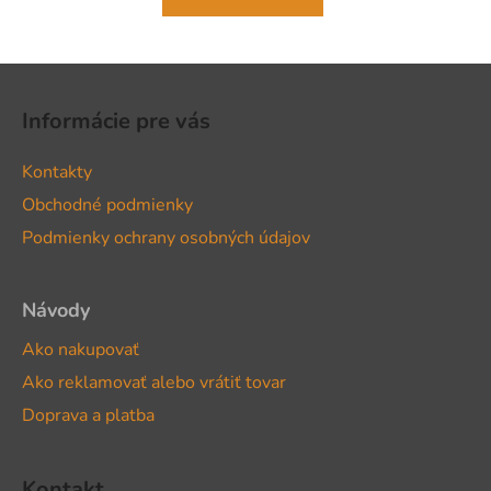
Z
á
Informácie pre vás
p
ä
Kontakty
t
Obchodné podmienky
i
Podmienky ochrany osobných údajov
e
Návody
Ako nakupovať
Ako reklamovať alebo vrátiť tovar
Doprava a platba
Kontakt