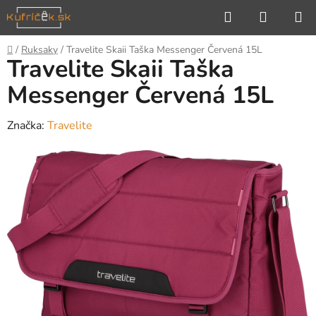
Prejsť
Hľadať
NÁKUP
na
KOŠÍK
obsah
Domov
/
Ruksaky
/
Travelite Skaii Taška Messenger Červená 15L
Travelite Skaii Taška
Messenger Červená 15L
Značka:
Travelite