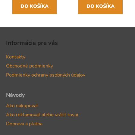
DO KOŠÍKA
DO KOŠÍKA
Z
á
Informácie pre vás
p
ä
Kontakty
t
Obchodné podmienky
i
Podmienky ochrany osobných údajov
e
Návody
Ako nakupovať
Ako reklamovať alebo vrátiť tovar
Doprava a platba