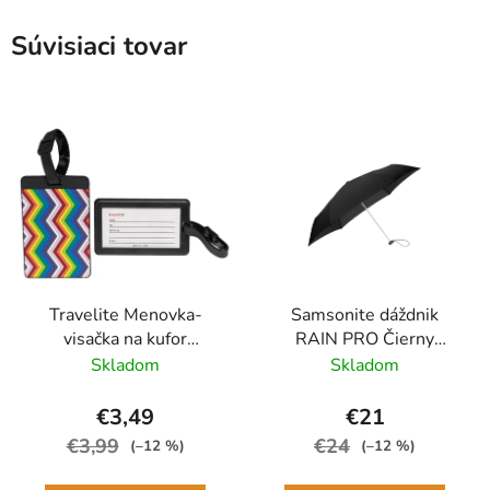
Súvisiaci tovar
Travelite Menovka-
Samsonite dáždnik
visačka na kufor
RAIN PRO Čierny
Multicolor Waves
skladací manuálny
Skladom
Skladom
24cm/97cm
€3,49
€21
€3,99
€24
(–12 %)
(–12 %)