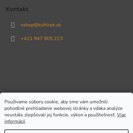
Kontakt
eshop
@
kufricek.sk
+421 947 905 223
Používame súbory cookie, aby sme vám umožnili
pohodlné prehliadanie webovej stránky a vďaka analýze
Prijímame online platby
neustále zlepšovali jej funkcie, výkon a použiteľnosť.
Viac
informácií