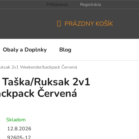
Prihlásenie
Registrácia
PRÁZDNY KOŠÍK
NÁKUPNÝ
KOŠÍK
Obaly a Doplnky
Blog
/Ruksak 2v1 Weekender/backpack Červená
ii Taška/Ruksak 2v1
ckpack Červená
Skladom
12.8.2026
92605-12