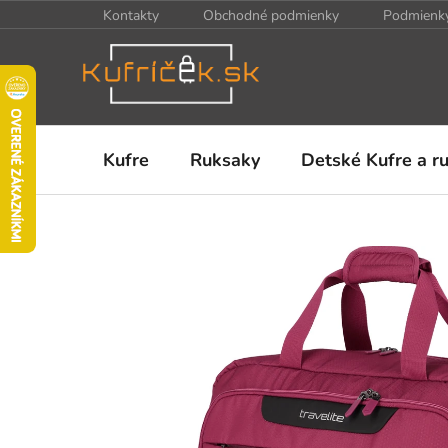
Prejsť
Kontakty
Obchodné podmienky
Podmienky
na
obsah
Kufre
Ruksaky
Detské Kufre a r