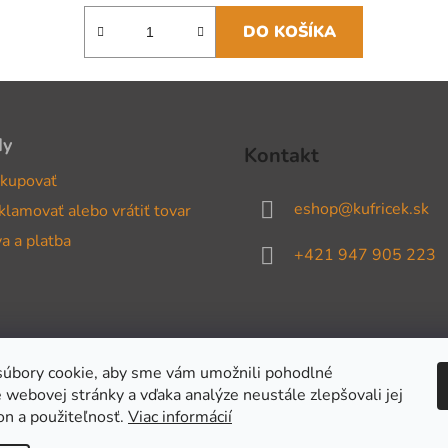
DO KOŠÍKA
dy
Kontakt
kupovať
eshop
@
kufricek.sk
klamovať alebo vrátiť tovar
a a platba
+421 947 905 223
úbory cookie, aby sme vám umožnili pohodlné
 webovej stránky a vďaka analýze neustále zlepšovali jej
on a použiteľnosť.
Viac informácií