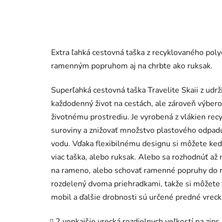
Extra ľahká cestovná taška z recyklovaného pol
ramenným popruhom aj na chrbte ako ruksak.
Superľahká cestovná taška Travelite Skaii z udrž
každodenný život na cestách, ale zároveň výber
životnému prostrediu. Je vyrobená z vlákien recy
suroviny a znižovať množstvo plastového odpadu.
vodu. Vďaka flexibilnému designu si môžete kedy
viac taška, alebo ruksak. Alebo sa rozhodnúť až 
na rameno, alebo schovať ramenné popruhy do ru
rozdelený dvoma priehradkami, takže si môžete 
mobil a ďalšie drobnosti sú určené predné vrecká
2 vonkajšie vrecká rozdielnych veľkostí na zips