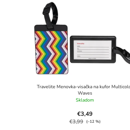
Travelite Menovka-visačka na kufor Multicol
Waves
Skladom
€3,49
€3,99
(–12 %)