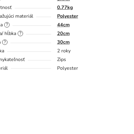
tnosť
0.77kg
ažujúci materiál
Polyester
ka
44cm
?
a/ hĺbka
20cm
?
a
30cm
?
ka
2 roky
ykateľnosť
Zips
riál
Polyester