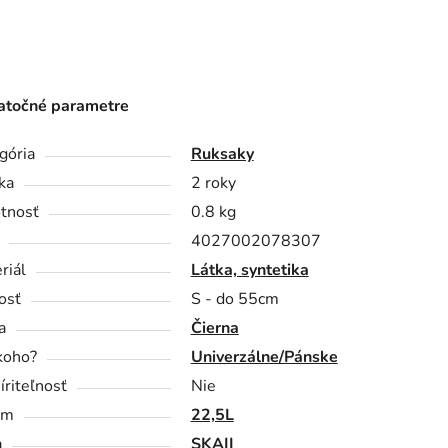
točné parametre
gória
Ruksaky
ka
2 roky
tnosť
0.8 kg
4027002078307
riál
Látka, syntetika
osť
S - do 55cm
a
Čierna
koho?
Univerzálne/Pánske
íriteľnosť
Nie
em
22,5L
a
SKAII