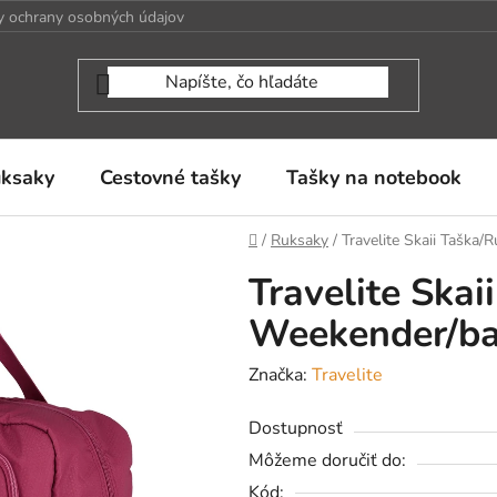
 ochrany osobných údajov
uksaky
Cestovné tašky
Tašky na notebook
Domov
/
Ruksaky
/
Travelite Skaii Taška
Travelite Ska
Weekender/ba
Značka:
Travelite
Dostupnosť
Môžeme doručiť do:
Kód: