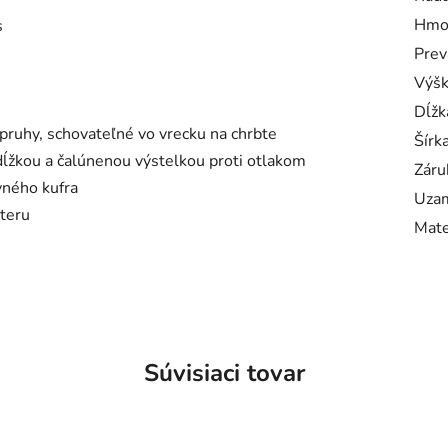
Hmo
s
Prev
Výš
Dĺžk
pruhy, schovateľné vo vrecku na chrbte
Šírk
ĺžkou a čalúnenou výstelkou proti otlakom
Záru
vného kufra
Uzam
steru
Mate
Súvisiaci tovar