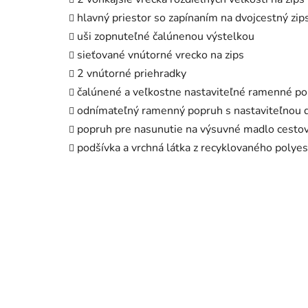
hlavný priestor so zapínaním na dvojcestný zip
uši zopnuteľné čalúnenou výstelkou
sieťované vnútorné vrecko na zips
2 vnútorné priehradky
čalúnené a veľkostne nastaviteľné ramenné po
odnímateľný ramenný popruh s nastaviteľnou d
popruh pre nasunutie na výsuvné madlo cesto
podšívka a vrchná látka z recyklovaného polye