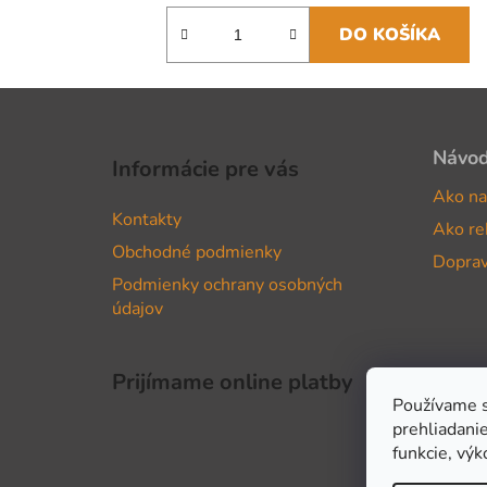
DO KOŠÍKA
Z
á
Návo
Informácie pre vás
p
Ako na
ä
Kontakty
Ako re
t
Obchodné podmienky
i
Doprav
Podmienky ochrany osobných
e
údajov
Prijímame online platby
Používame s
prehliadanie
funkcie, výk