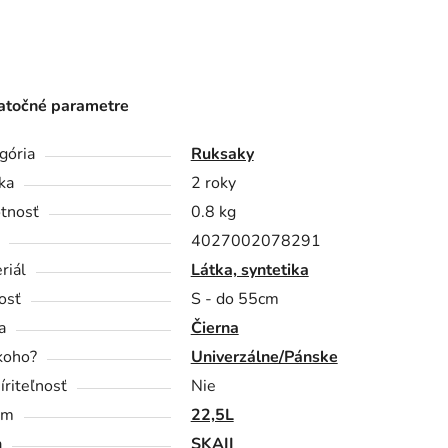
točné parametre
gória
Ruksaky
ka
2 roky
tnosť
0.8 kg
4027002078291
riál
Látka, syntetika
osť
S - do 55cm
a
Čierna
koho?
Univerzálne/Pánske
íriteľnosť
Nie
em
22,5L
a
SKAII