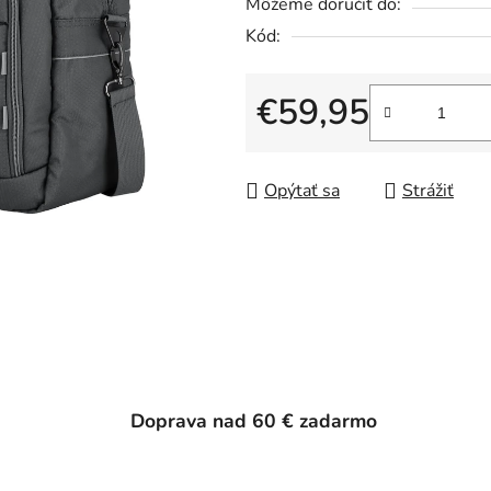
Môžeme doručiť do:
Kód:
€59,95
Jednotková cena:
Opýtať sa
Strážiť
Doprava nad 60 € zadarmo