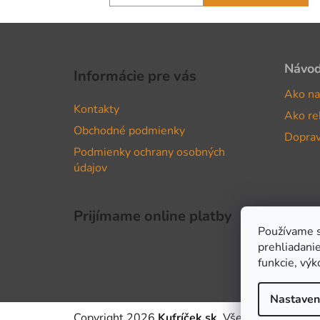
Z
á
Návo
Informácie pre vás
p
Ako na
ä
Kontakty
Ako re
t
Obchodné podmienky
i
Doprav
Podmienky ochrany osobných
e
údajov
Prijímame online platby
Používame s
prehliadanie
funkcie, výk
Nastaven
Copyright 2026
Kufríček.sk
. Všetky práva vyhr