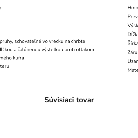
Hmo
s
Prev
Výš
Dĺžk
pruhy, schovateľné vo vrecku na chrbte
Šírk
ĺžkou a čalúnenou výstelkou proti otlakom
Záru
vného kufra
Uzam
steru
Mate
Súvisiaci tovar