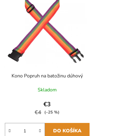
Kono Popruh na batožinu dúhový
Skladom
€3
€4
(–25 %)
DO KOŠÍKA