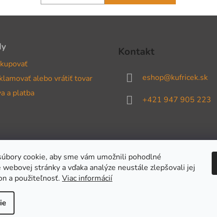
dy
Kontakt
kupovať
eshop
@
kufricek.sk
klamovať alebo vrátiť tovar
a a platba
+421 947 905 223
úbory cookie, aby sme vám umožnili pohodlné
 webovej stránky a vďaka analýze neustále zlepšovali jej
on a použiteľnosť.
Viac informácií
ie
adené.