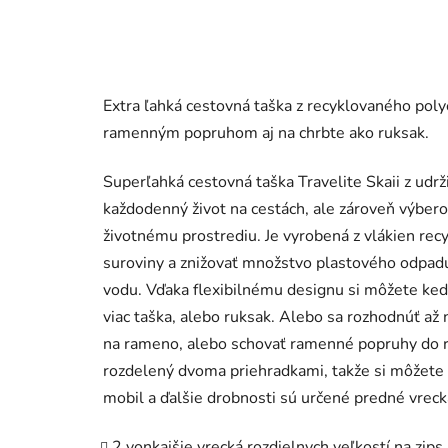
Extra ľahká cestovná taška z recyklovaného pol
ramenným popruhom aj na chrbte ako ruksak.
Superľahká cestovná taška Travelite Skaii z udrž
každodenný život na cestách, ale zároveň výber
životnému prostrediu. Je vyrobená z vlákien recy
suroviny a znižovať množstvo plastového odpadu.
vodu. Vďaka flexibilnému designu si môžete kedy
viac taška, alebo ruksak. Alebo sa rozhodnúť až 
na rameno, alebo schovať ramenné popruhy do ru
rozdelený dvoma priehradkami, takže si môžete 
mobil a ďalšie drobnosti sú určené predné vrecká
2 vonkajšie vrecká rozdielnych veľkostí na zips