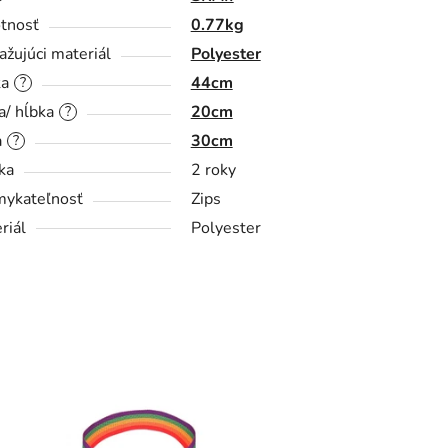
tnosť
0.77kg
ažujúci materiál
Polyester
ka
44cm
?
a/ hĺbka
20cm
?
a
30cm
?
ka
2 roky
ykateľnosť
Zips
riál
Polyester