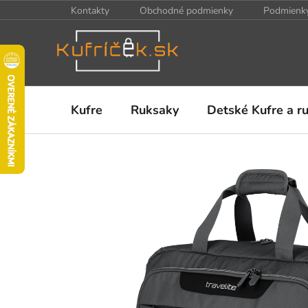
Prejsť
Kontakty
Obchodné podmienky
Podmienky
na
obsah
Kufre
Ruksaky
Detské Kufre a r