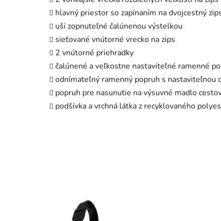
hlavný priestor so zapínaním na dvojcestný zip
uši zopnuteľné čalúnenou výstelkou
sieťované vnútorné vrecko na zips
2 vnútorné priehradky
čalúnené a veľkostne nastaviteľné ramenné po
odnímateľný ramenný popruh s nastaviteľnou d
popruh pre nasunutie na výsuvné madlo cesto
podšívka a vrchná látka z recyklovaného polye