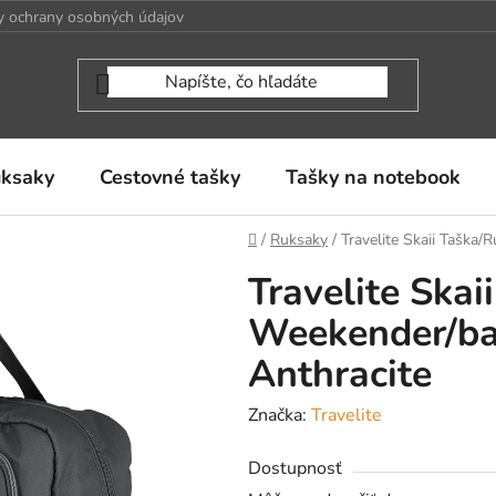
 ochrany osobných údajov
uksaky
Cestovné tašky
Tašky na notebook
Domov
/
Ruksaky
/
Travelite Skaii Taška
Travelite Ska
Weekender/ba
Anthracite
Značka:
Travelite
Dostupnosť