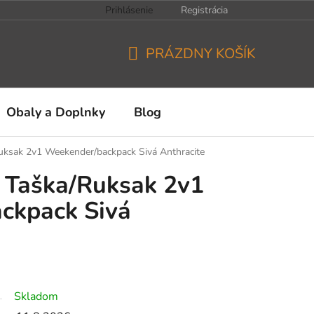
Prihlásenie
Registrácia
PRÁZDNY KOŠÍK
NÁKUPNÝ
KOŠÍK
Obaly a Doplnky
Blog
/Ruksak 2v1 Weekender/backpack Sivá Anthracite
ii Taška/Ruksak 2v1
ckpack Sivá
Skladom