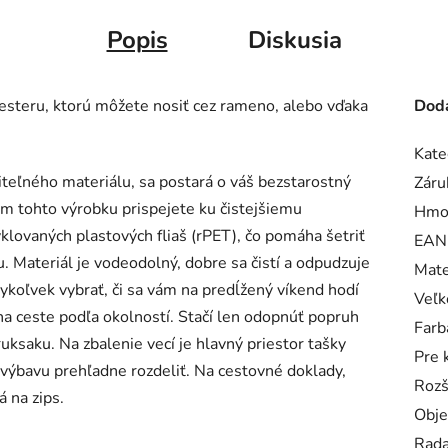
Popis
Diskusia
yesteru, ktorú môžete nosiť cez rameno, alebo vďaka
Doda
Kate
iteľného materiálu, sa postará o váš bezstarostný
Záru
om tohto výrobku prispejete ku čistejšiemu
Hmo
klovaných plastových fliaš (rPET), čo pomáha šetriť
EAN
 Materiál je vodeodolný, dobre sa čistí a odpudzuje
Mate
koľvek vybrať, či sa vám na predĺžený víkend hodí
Veľk
na ceste podľa okolností. Stačí len odopnúť popruh
Farb
ksaku. Na zbalenie vecí je hlavný priestor tašky
Pre 
výbavu prehľadne rozdeliť. Na cestovné doklady,
Rozš
 na zips.
Obj
Rad