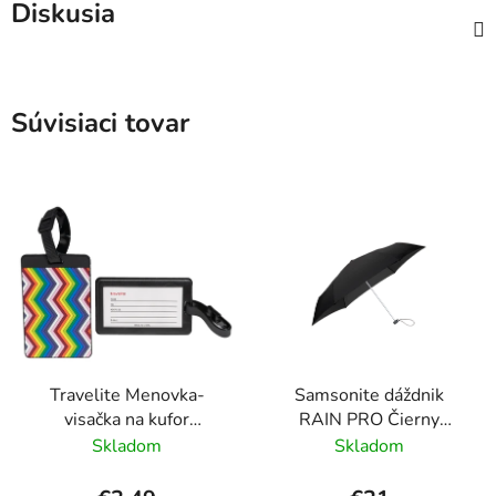
Diskusia
Súvisiaci tovar
Travelite Menovka-
Samsonite dáždnik
visačka na kufor
RAIN PRO Čierny
Multicolor Waves
skladací manuálny
Skladom
Skladom
24cm/97cm