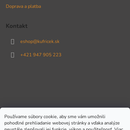
Doprava a platba
Kontakt
eshop
@
kufricek.sk
+421 947 905 223
Používame súbory cookie, aby sme vám umožnili
pohodlné prehliadanie webovej stránky a vďaka analýze
Prijímame online platby
neustále zlepšovali jej funkcie, výkon a použiteľnosť.
Viac