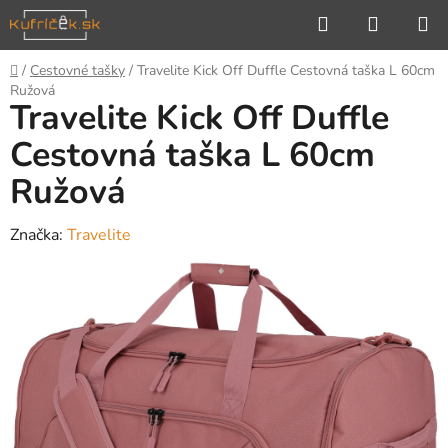
Prejsť
Hľadať
NÁKUP
na
KOŠÍK
obsah
Domov
/
Cestovné tašky
/
Travelite Kick Off Duffle Cestovná taška L 60cm
Ružová
Travelite Kick Off Duffle
Cestovná taška L 60cm
Ružová
Značka:
Travelite