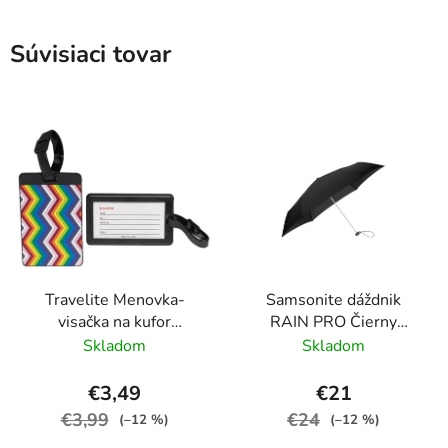
Súvisiaci tovar
Travelite Menovka-
Samsonite dáždnik
visačka na kufor
RAIN PRO Čierny
Multicolor Waves
skladací manuálny
Skladom
Skladom
24cm/97cm
€3,49
€21
€3,99
€24
(–12 %)
(–12 %)