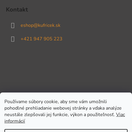
Kontakt
eshop
@
kufricek.sk
+421 947 905 223
Používame súbory cookie, aby sme vám umožnili
pohodlné prehliadanie webovej stránky a vďaka analýze
Prijímame online platby
neustále zlepšovali jej funkcie, výkon a použiteľnosť.
Viac
informácií