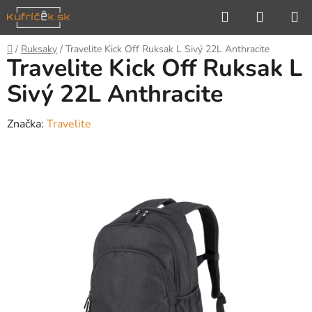
Prejsť
Hľadať
NÁKUP
na
KOŠÍK
obsah
Domov
/
Ruksaky
/
Travelite Kick Off Ruksak L Sivý 22L Anthracite
Travelite Kick Off Ruksak L
Sivý 22L Anthracite
Značka:
Travelite