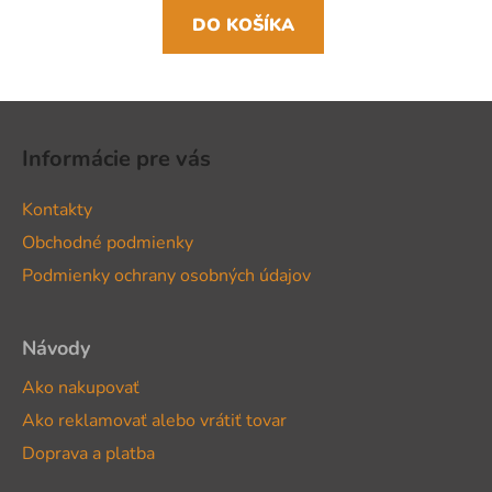
DO KOŠÍKA
Z
á
Informácie pre vás
p
ä
Kontakty
t
Obchodné podmienky
i
Podmienky ochrany osobných údajov
e
Návody
Ako nakupovať
Ako reklamovať alebo vrátiť tovar
Doprava a platba