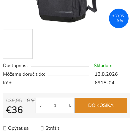
€39,95
–9 %
Dostupnosť
Skladom
Môžeme doručiť do:
13.8.2026
Kód:
6918-04
€39,95
–9 %
DO KOŠÍKA
€36
Jednotková cena:
Opýtať sa
Strážiť