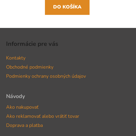
DO KOŠÍKA
Z
á
Informácie pre vás
p
ä
Kontakty
t
Obchodné podmienky
i
Podmienky ochrany osobných údajov
e
Návody
Ako nakupovať
Ako reklamovať alebo vrátiť tovar
Doprava a platba