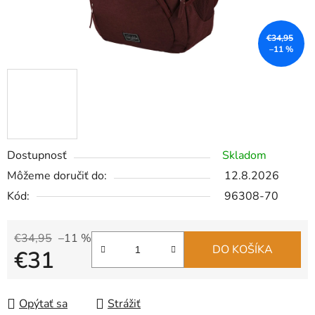
€34,95
–11 %
Dostupnosť
Skladom
Môžeme doručiť do:
12.8.2026
Kód:
96308-70
€34,95
–11 %
DO KOŠÍKA
€31
Jednotková cena:
Opýtať sa
Strážiť