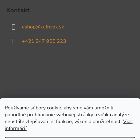
Kontakt
eshop
@
kufricek.sk
+421 947 905 223
Používame súbory cookie, aby sme vám umožnili
pohodlné prehliadanie webovej stránky a vďaka analýze
Prijímame online platby
neustále zlepšovali jej funkcie, výkon a použiteľnosť.
Viac
informácií