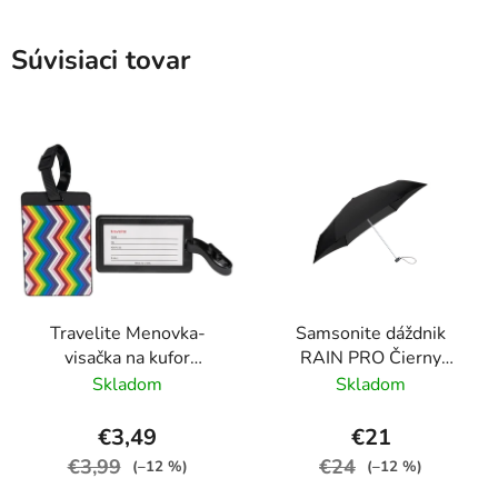
Súvisiaci tovar
Travelite Menovka-
Samsonite dáždnik
visačka na kufor
RAIN PRO Čierny
Multicolor Waves
skladací manuálny
Skladom
Skladom
24cm/97cm
€3,49
€21
€3,99
€24
(–12 %)
(–12 %)