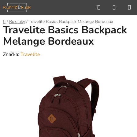
Prejsť
Hľadať
NÁKUP
na
KOŠÍK
obsah
Domov
/
Ruksaky
/
Travelite Basics Backpack Melange Bordeaux
Travelite Basics Backpack
Melange Bordeaux
Značka:
Travelite