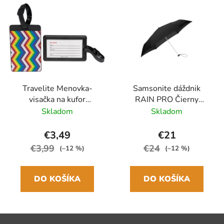
Travelite Menovka-
Samsonite dáždnik
visačka na kufor
RAIN PRO Čierny
Multicolor Waves
skladací manuálny
Skladom
Skladom
24cm/97cm
€3,49
€21
€3,99
€24
(–12 %)
(–12 %)
DO KOŠÍKA
DO KOŠÍKA
Z