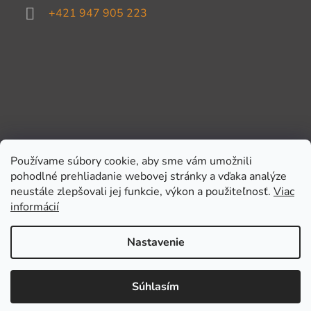
+421 947 905 223
Používame súbory cookie, aby sme vám umožnili
pohodlné prehliadanie webovej stránky a vďaka analýze
Prijímame online platby
neustále zlepšovali jej funkcie, výkon a použiteľnosť.
Viac
informácií
Nastavenie
Súhlasím
Vytvoril Shoptet
Copyright 2026
Kufríček.sk
. Všetky práva vyhradené.