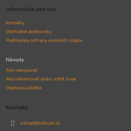
á
Informácie pre vás
p
ä
Kontakty
t
Obchodné podmienky
i
Podmienky ochrany osobných údajov
e
Návody
Ako nakupovať
Ako reklamovať alebo vrátiť tovar
Doprava a platba
Kontakt
eshop
@
kufricek.sk