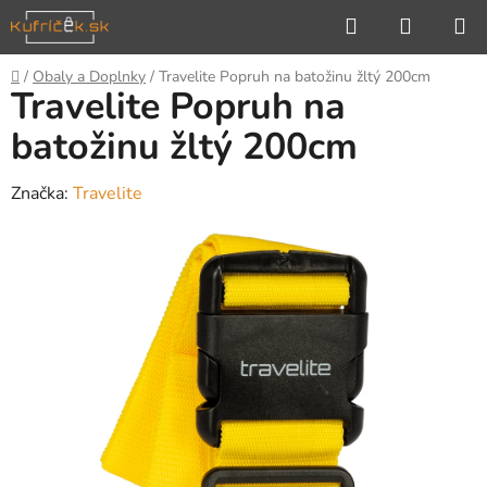
Prejsť
Hľadať
NÁKUP
na
KOŠÍK
obsah
Domov
/
Obaly a Doplnky
/
Travelite Popruh na batožinu žltý 200cm
Travelite Popruh na
batožinu žltý 200cm
Značka:
Travelite