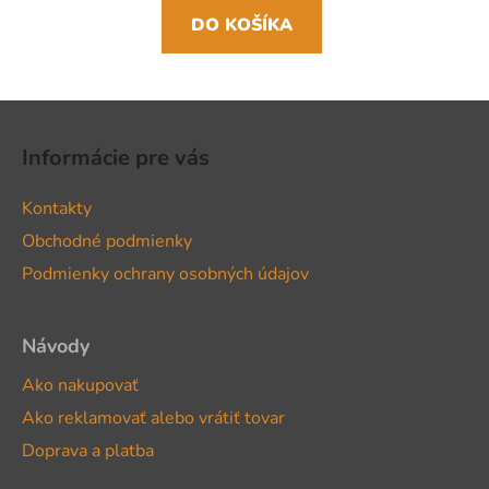
DO KOŠÍKA
Z
á
Informácie pre vás
p
ä
Kontakty
t
Obchodné podmienky
i
Podmienky ochrany osobných údajov
e
Návody
Ako nakupovať
Ako reklamovať alebo vrátiť tovar
Doprava a platba