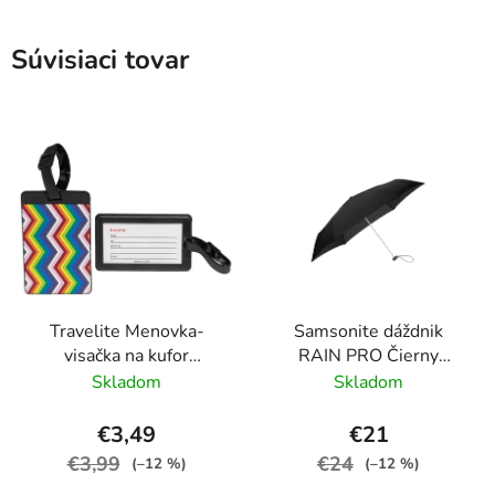
Súvisiaci tovar
Travelite Menovka-
Samsonite dáždnik
visačka na kufor
RAIN PRO Čierny
Multicolor Waves
skladací manuálny
Skladom
Skladom
24cm/97cm
€3,49
€21
€3,99
€24
(–12 %)
(–12 %)