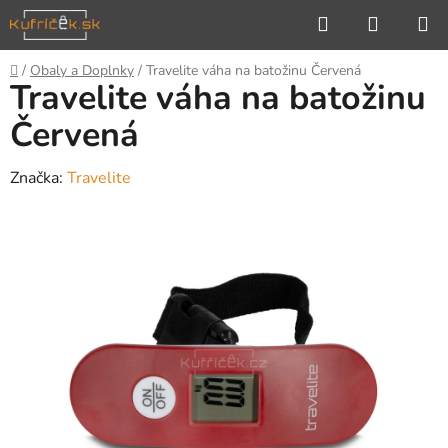
Prejsť
Hľadať
NÁKUP
na
KOŠÍK
obsah
Domov
/
Obaly a Doplnky
/
Travelite váha na batožinu Červená
Travelite váha na batožinu
Červená
Značka:
Travelite