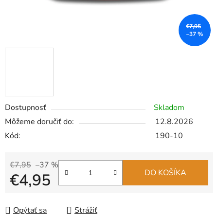
€7,95
–37 %
Dostupnosť
Skladom
Môžeme doručiť do:
12.8.2026
Kód:
190-10
€7,95
–37 %
DO KOŠÍKA
€4,95
Jednotková cena:
Opýtať sa
Strážiť