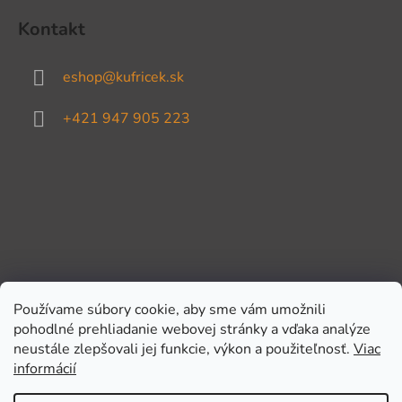
Kontakt
eshop
@
kufricek.sk
+421 947 905 223
Používame súbory cookie, aby sme vám umožnili
pohodlné prehliadanie webovej stránky a vďaka analýze
Prijímame online platby
neustále zlepšovali jej funkcie, výkon a použiteľnosť.
Viac
informácií