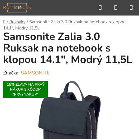
Prejsť
Hľadať
NÁKUP
na
KOŠÍK
obsah
Domov
/
Ruksaky
/
Samsonite Zalia 3.0 Ruksak na notebook s klopou
14.1", Modrý 11,5L
Samsonite Zalia 3.0
Ruksak na notebook s
klopou 14.1", Modrý 11,5L
Značka:
SAMSONITE
15% ZĽAVA NA PRVÝ
NÁKUP S KÓDOM
"PRVYNAKUP"