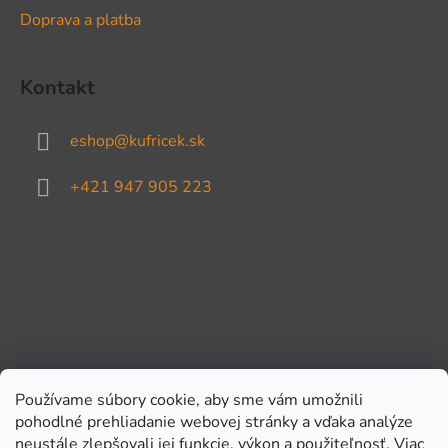
Doprava a platba
Kontakt
eshop
@
kufricek.sk
+421 947 905 223
Používame súbory cookie, aby sme vám umožnili
pohodlné prehliadanie webovej stránky a vďaka analýze
Prijímame online platby
neustále zlepšovali jej funkcie, výkon a použiteľnosť.
Viac