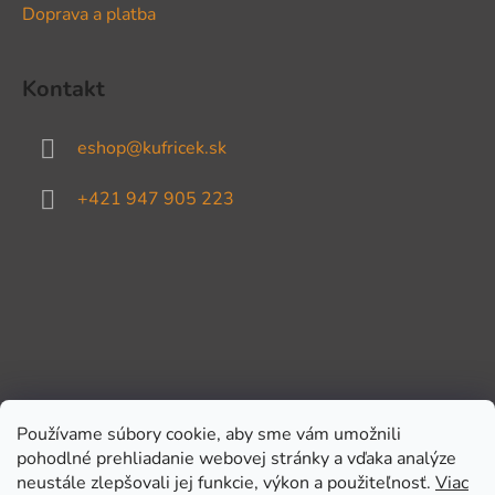
Doprava a platba
Kontakt
eshop
@
kufricek.sk
+421 947 905 223
Používame súbory cookie, aby sme vám umožnili
pohodlné prehliadanie webovej stránky a vďaka analýze
Prijímame online platby
neustále zlepšovali jej funkcie, výkon a použiteľnosť.
Viac