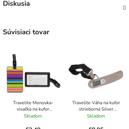
Diskusia
Súvisiaci tovar
Travelite Menovka-
Travelite Váha na kufor
visačka na kufor
strieborná Silver
Multicolor Stripes
Digitálna
Skladom
Skladom