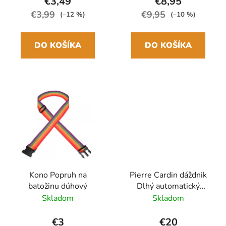
€3,49
€8,95
€3,99
€9,95
(–12 %)
(–10 %)
DO KOŠÍKA
DO KOŠÍKA
Kono Popruh na
Pierre Cardin dáždnik
batožinu dúhový
Dlhý automatický
Čierny 92cm/110cm
Skladom
Skladom
€3
€20