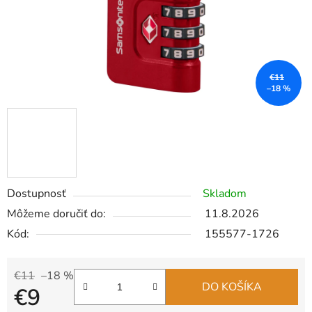
€11
–18 %
Dostupnosť
Skladom
Môžeme doručiť do:
11.8.2026
Kód:
155577-1726
€11
–18 %
DO KOŠÍKA
€9