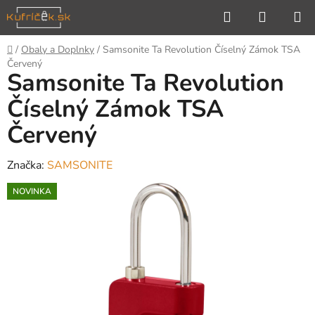
Prejsť
Hľadať
NÁKUP
na
KOŠÍK
obsah
Domov
/
Obaly a Doplnky
/
Samsonite Ta Revolution Číselný Zámok TSA
Červený
Samsonite Ta Revolution
Číselný Zámok TSA
Červený
Značka:
SAMSONITE
NOVINKA