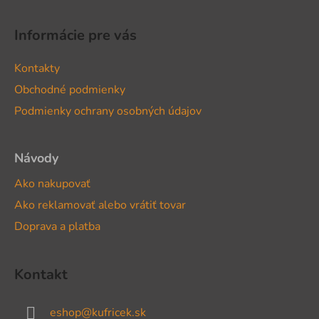
Z
á
Informácie pre vás
p
ä
Kontakty
t
Obchodné podmienky
i
Podmienky ochrany osobných údajov
e
Návody
Ako nakupovať
Ako reklamovať alebo vrátiť tovar
Doprava a platba
Kontakt
eshop
@
kufricek.sk