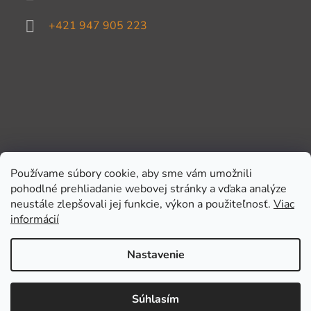
+421 947 905 223
Používame súbory cookie, aby sme vám umožnili
pohodlné prehliadanie webovej stránky a vďaka analýze
Prijímame online platby
neustále zlepšovali jej funkcie, výkon a použiteľnosť.
Viac
informácií
Nastavenie
Súhlasím
Vytvoril Shoptet