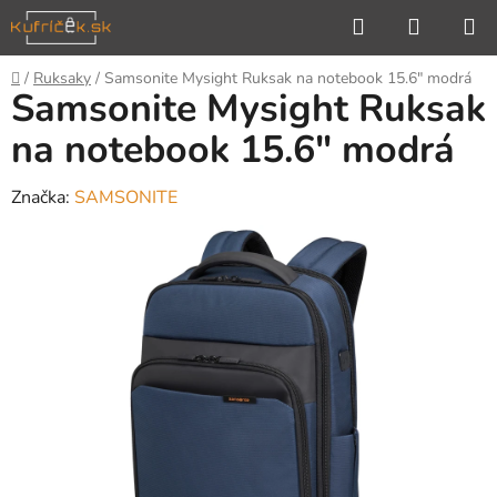
Prejsť
Hľadať
NÁKUP
na
KOŠÍK
obsah
Domov
/
Ruksaky
/
Samsonite Mysight Ruksak na notebook 15.6" modrá
Samsonite Mysight Ruksak
na notebook 15.6" modrá
Značka:
SAMSONITE