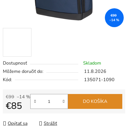
€99
–14 %
Dostupnosť
Skladom
Môžeme doručiť do:
11.8.2026
Kód:
135071-1090
€99
–14 %
DO KOŠÍKA
€85
Jednotková cena:
Opýtať sa
Strážiť