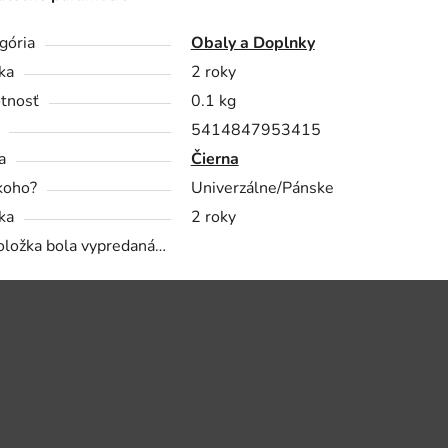
gória
Obaly a Doplnky
ka
2 roky
tnosť
0.1 kg
5414847953415
a
Čierna
koho?
Univerzálne/Pánske
ka
2 roky
oložka bola vypredaná…