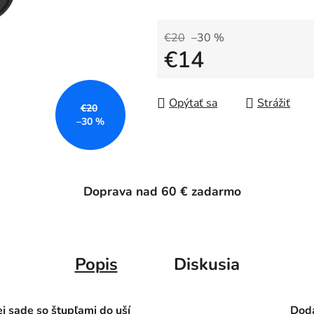
€20
–30 %
€14
Jednotková cena:
Opýtať sa
Strážiť
€20
–30 %
Doprava nad 60 € zadarmo
Popis
Diskusia
ej sade so štupľami do uší
Doda