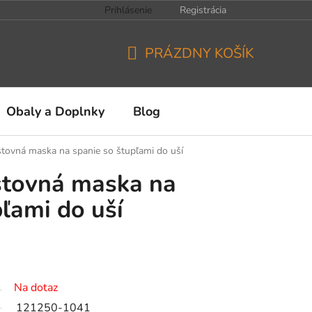
Prihlásenie
Registrácia
PRÁZDNY KOŠÍK
NÁKUPNÝ
KOŠÍK
Obaly a Doplnky
Blog
tovná maska na spanie so štupľami do uší
stovná maska na
pľami do uší
Na dotaz
121250-1041