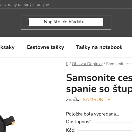
 ochrany osobných údajov
uksaky
Cestovné tašky
Tašky na notebook
Domov
/
Obaly a Doplnky
/
Samsonite ces
Samsonite ce
spanie so štu
Značka:
SAMSONITE
Položka bola vypredaná…
Dostupnosť
Kód: