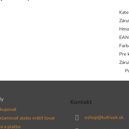
Kate
Záru
Hmo
EAN
Farb
Pre 
Záru
P
dy
Kontakt
kupovať
eshop
@
kufricek.sk
klamovať alebo vrátiť tovar
a a platba