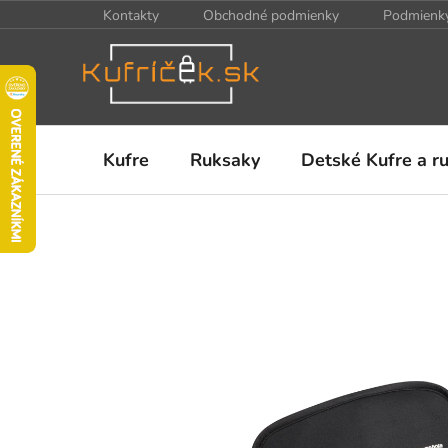
Prejsť
Kontakty
Obchodné podmienky
Podmienky
na
obsah
Kufre
Ruksaky
Detské Kufre a r