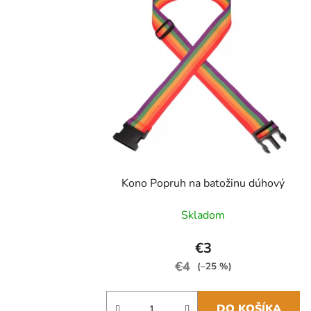
Kono Popruh na batožinu dúhový
Skladom
€3
€4
(–25 %)
DO KOŠÍKA