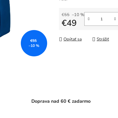
€55
–10 %
€49
Jednotková cena:
Opýtať sa
Strážiť
€55
–10 %
Doprava nad 60 € zadarmo