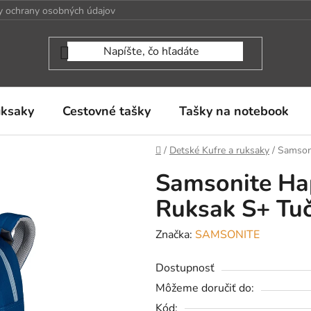
 ochrany osobných údajov
uksaky
Cestovné tašky
Tašky na notebook
Domov
/
Detské Kufre a ruksaky
/
Samson
Samsonite Ha
Ruksak S+ Tuč
Značka:
SAMSONITE
Dostupnosť
Môžeme doručiť do:
Kód: