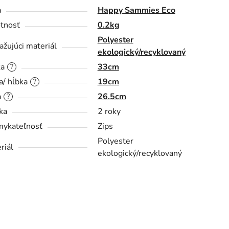
a
Happy Sammies Eco
tnosť
0.2kg
Polyester
ažujúci materiál
ekologický/recyklovaný
ka
33cm
?
a/ hĺbka
19cm
?
a
26.5cm
?
ka
2 roky
ykateľnosť
Zips
Polyester
riál
ekologický/recyklovaný