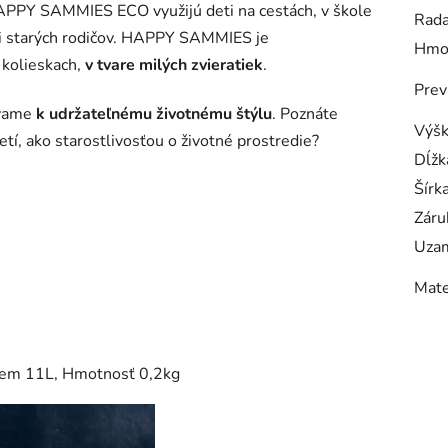
APPY SAMMIES ECO využijú deti na cestách, v škole
Rad
či starých rodičov. HAPPY SAMMIES je
Hmo
 kolieskach,
v tvare milých zvieratiek
.
Prev
evame
k udržateľnému životnému štýlu
. Poznáte
Výš
tí, ako starostlivosťou o životné prostredie?
Dĺžk
Šírk
Záru
Uzam
Mate
bjem 11L, Hmotnosť 0,2kg