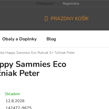
Prihlásenie
Registrácia
PRÁZDNY KOŠÍK
NÁKUPNÝ
KOŠÍK
Obaly a Doplnky
Blog
ite Happy Sammies Eco Ruksak S+ Tučniak Peter
ppy Sammies Eco
niak Peter
Skladom
12.8.2026
142472-9675