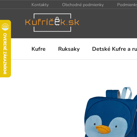
Prejsť
Kontakty
Obchodné podmienky
Podmienky
na
obsah
Kufre
Ruksaky
Detské Kufre a r