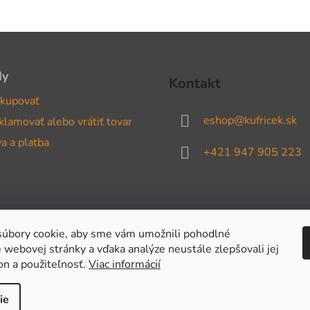
dy
Kontakt
kupovať
eshop
@
kufricek.sk
klamovať alebo vrátiť tovar
a a platba
+421 947 905 223
úbory cookie, aby sme vám umožnili pohodlné
 webovej stránky a vďaka analýze neustále zlepšovali jej
on a použiteľnosť.
Viac informácií
ie