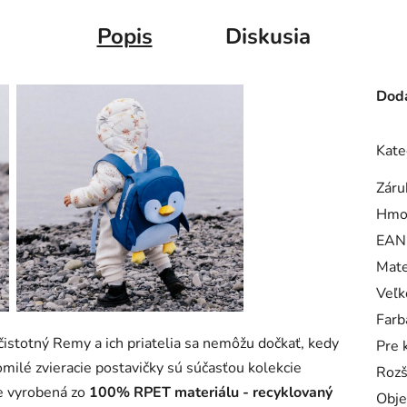
Popis
Diskusia
Doda
Kate
Záru
Hmo
EAN
Mate
Veľk
Farb
istotný Remy a ich priatelia sa nemôžu dočkať, kedy
Pre 
milé zvieracie postavičky sú súčasťou kolekcie
Rozš
je vyrobená zo
100% RPET materiálu - recyklovaný
Obj