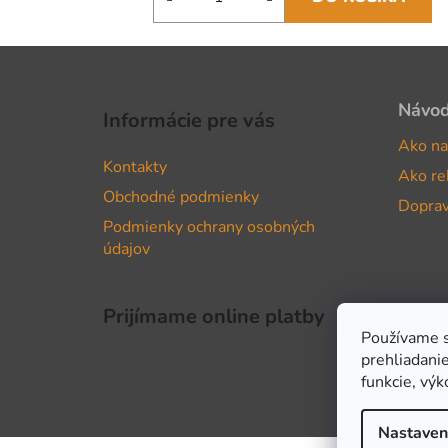
Z
á
Návo
Informácie pre vás
p
Ako na
ä
Kontakty
Ako re
t
Obchodné podmienky
i
Doprav
Podmienky ochrany osobných
e
údajov
Prijímame online platby
Používame s
prehliadanie
funkcie, výk
Nastaven