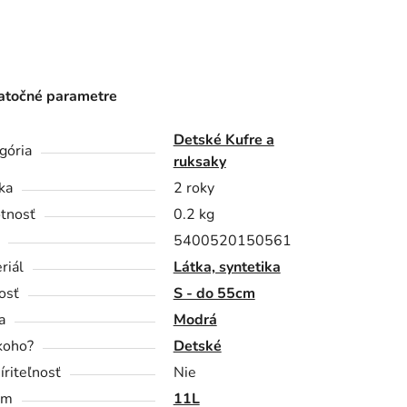
točné parametre
Detské Kufre a
gória
ruksaky
ka
2 roky
tnosť
0.2 kg
5400520150561
riál
Látka, syntetika
osť
S - do 55cm
a
Modrá
koho?
Detské
íriteľnosť
Nie
em
11L