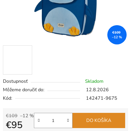
€109
–12 %
Dostupnosť
Skladom
Môžeme doručiť do:
12.8.2026
Kód:
142471-9675
€109
–12 %
DO KOŠÍKA
€95