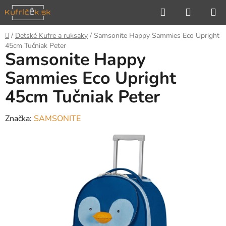
Prejsť
Hľadať
NÁKUP
na
KOŠÍK
obsah
Domov
/
Detské Kufre a ruksaky
/
Samsonite Happy Sammies Eco Upright
45cm Tučniak Peter
Samsonite Happy
Sammies Eco Upright
45cm Tučniak Peter
Značka:
SAMSONITE