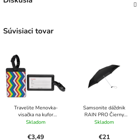
Diskusia
Súvisiaci tovar
Travelite Menovka-
Samsonite dáždnik
visačka na kufor
RAIN PRO Čierny
Multicolor Waves
skladací manuálny
Skladom
Skladom
24cm/97cm
€3,49
€21