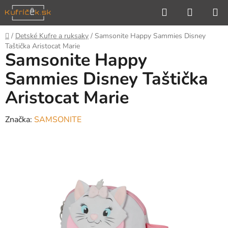
Prejsť
Hľadať
NÁKUP
na
KOŠÍK
obsah
Domov
/
Detské Kufre a ruksaky
/
Samsonite Happy Sammies Disney
Taštička Aristocat Marie
Samsonite Happy
Sammies Disney Taštička
Aristocat Marie
Značka:
SAMSONITE