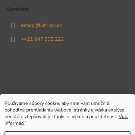
Kontakt
eshop
@
kufricek.sk
+421 947 905 223
Používame súbory cookie, aby sme vám umožnili
pohodlné prehliadanie webovej stránky a vďaka analýze
Prijímame online platby
neustále zlepšovali jej funkcie, výkon a použiteľnosť.
Viac
informácií