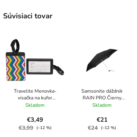
Súvisiaci tovar
Travelite Menovka-
Samsonite dáždnik
visačka na kufor
RAIN PRO Čierny
Multicolor Waves
skladací manuálny
Skladom
Skladom
24cm/97cm
€3,49
€21
€3,99
€24
(–12 %)
(–12 %)