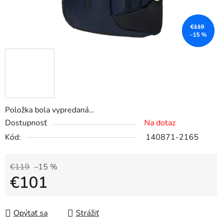
€119
–15 %
Položka bola vypredaná…
Dostupnosť
Na dotaz
Kód:
140871-2165
€119
–15 %
€101
Jednotková cena:
Opýtať sa
Strážiť