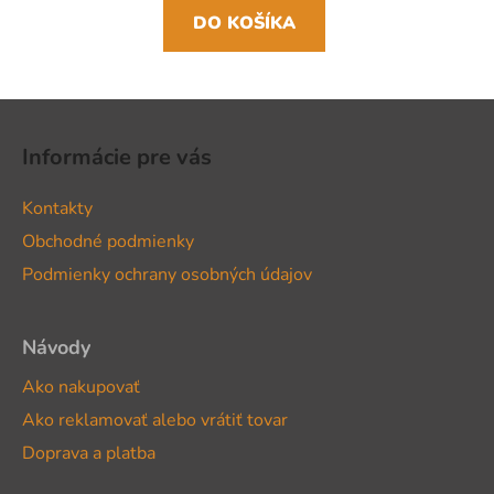
DO KOŠÍKA
Z
á
Informácie pre vás
p
ä
Kontakty
t
Obchodné podmienky
i
Podmienky ochrany osobných údajov
e
Návody
Ako nakupovať
Ako reklamovať alebo vrátiť tovar
Doprava a platba