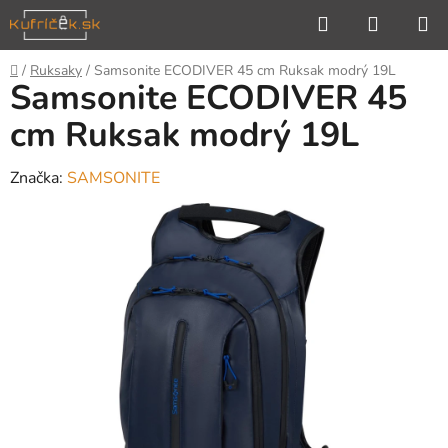
Prejsť
Hľadať
NÁKUP
na
KOŠÍK
obsah
Domov
/
Ruksaky
/
Samsonite ECODIVER 45 cm Ruksak modrý 19L
Samsonite ECODIVER 45
cm Ruksak modrý 19L
Značka:
SAMSONITE