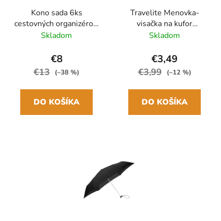
Kono sada 6ks
Travelite Menovka-
cestovných organizérov,
visačka na kufor
boxov do kufra Ružová
Multicolor Waves
Skladom
Skladom
€8
€3,49
€13
€3,99
(–38 %)
(–12 %)
DO KOŠÍKA
DO KOŠÍKA