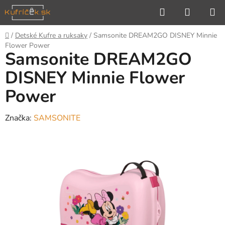
Prejsť
Hľadať
NÁKUP
na
KOŠÍK
obsah
Domov
/
Detské Kufre a ruksaky
/
Samsonite DREAM2GO DISNEY Minnie
Flower Power
Samsonite DREAM2GO
DISNEY Minnie Flower
Power
Značka:
SAMSONITE