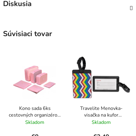
Diskusia
Súvisiaci tovar
Kono sada 6ks
Travelite Menovka-
cestovných organizérov,
visačka na kufor
boxov do kufra Ružová
Multicolor Waves
Skladom
Skladom