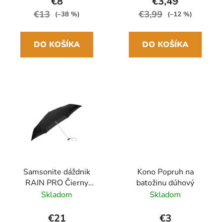
€8
€3,49
€13
€3,99
(–38 %)
(–12 %)
DO KOŠÍKA
DO KOŠÍKA
Samsonite dáždnik
Kono Popruh na
RAIN PRO Čierny
batožinu dúhový
skladací manuálny
Skladom
Skladom
24cm/97cm
€21
€3