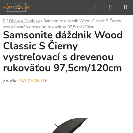
Prejsť
Hľadať
NÁKUP
na
KOŠÍK
obsah
Domov
/
Obaly a Doplnky
/
Samsonite dáždnik Wood Classic S Čierny
vystreľovací s drevenou rukoväťou 97,5cm/120cm
Samsonite dáždnik Wood
Classic S Čierny
vystreľovací s drevenou
rukoväťou 97,5cm/120cm
Značka:
SAMSONITE