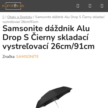
Prejsť
Hľadať
NÁKUP
na
KOŠÍK
obsah
Domov
/
Obaly a Doplnky
/
Samsonite dáždnik Alu Drop S Čierny skladací
vystreľovací 26cm/91cm
Samsonite dáždnik Alu
Drop S Čierny skladací
vystreľovací 26cm/91cm
Značka:
SAMSONITE