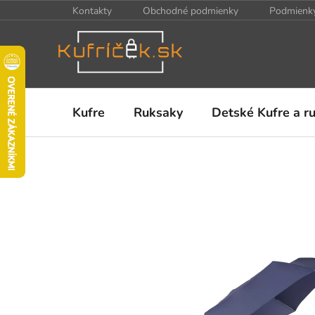
Prejsť
Kontakty
Obchodné podmienky
Podmienky
na
obsah
Kufre
Ruksaky
Detské Kufre a r