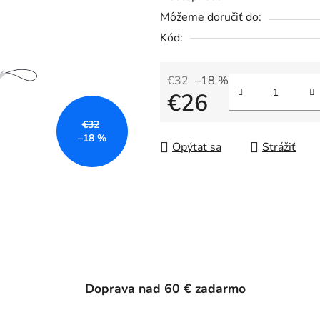
Môžeme doručiť do:
Kód:
€32
–18 %
€26
€32
Jednotková cena:
–18 %
Opýtať sa
Strážiť
Doprava nad 60 € zadarmo