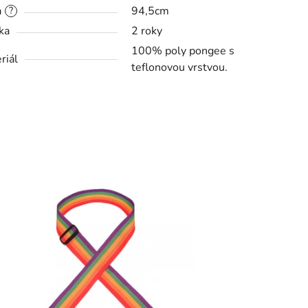
a
94,5cm
?
ka
2 roky
100% poly pongee s
riál
teflonovou vrstvou.