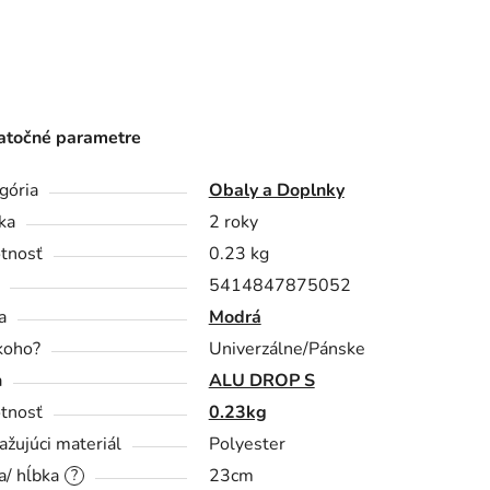
točné parametre
gória
Obaly a Doplnky
ka
2 roky
tnosť
0.23 kg
5414847875052
a
Modrá
koho?
Univerzálne/Pánske
a
ALU DROP S
tnosť
0.23kg
ažujúci materiál
Polyester
a/ hĺbka
23cm
?