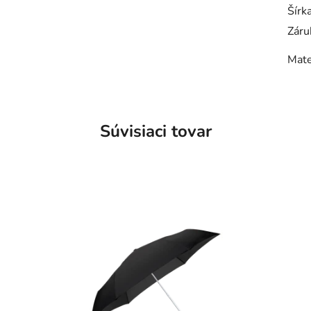
Šírk
Záru
Mate
Súvisiaci tovar