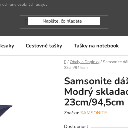
 ochrany osobných údajov
uksaky
Cestovné tašky
Tašky na notebook
Domov
/
Obaly a Doplnky
/
Samsonite dá
23cm/94,5cm
Samsonite dáž
Modrý sklada
23cm/94,5cm
Značka:
SAMSONITE
Dostupnosť