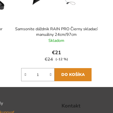
or
Samsonite dáždnik RAIN PRO Čierny skladací
manuálny 24cm/97cm
Skladom
€21
€24
(–12 %)
DO KOŠÍKA
dy
Kontakt
kupovať