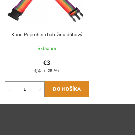
Kono Popruh na batožinu dúhový
Skladom
€3
€4
(–25 %)
DO KOŠÍKA