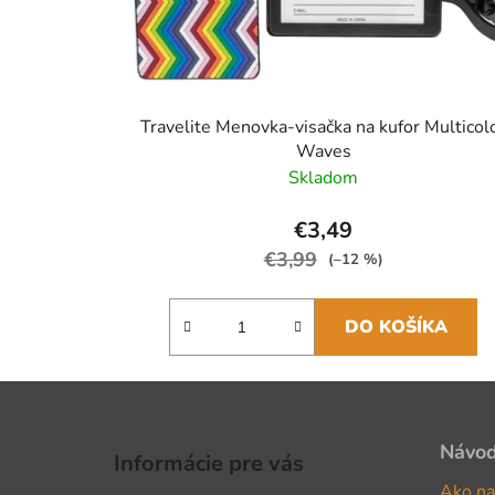
Travelite Menovka-visačka na kufor Multicol
Waves
Skladom
€3,49
€3,99
(–12 %)
DO KOŠÍKA
Z
á
Návo
Informácie pre vás
p
Ako na