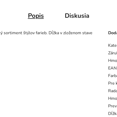
Popis
Diskusia
ký sortiment štýlov farieb. Dĺžka v zloženom stave
Doda
Kate
Záru
Hmo
EAN
Farb
Pre 
Rad
Hmo
Prev
Dĺžk