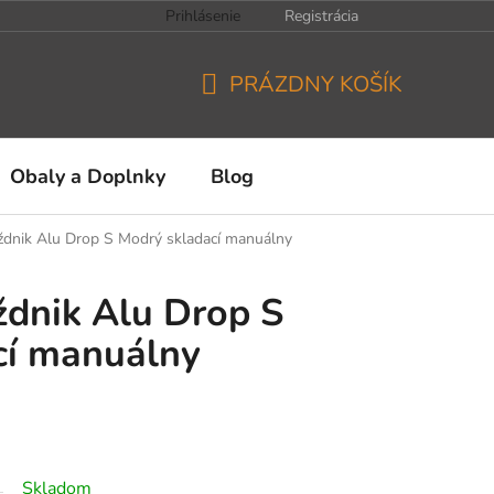
Prihlásenie
Registrácia
PRÁZDNY KOŠÍK
NÁKUPNÝ
KOŠÍK
Obaly a Doplnky
Blog
ždnik Alu Drop S Modrý skladací manuálny
dnik Alu Drop S
cí manuálny
Skladom