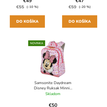
€49
€47
€55
€59
(–10 %)
(–20 %)
DO KOŠÍKA
DO KOŠÍKA
NOVINKA
Samsonite Daydream
Disney Ruksak Minnie
Flower Power 15L
Skladom
€50