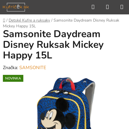
Prejsť
Hľadať
NÁKUP
na
KOŠÍK
obsah
Domov
/
Detské Kufre a ruksaky
/
Samsonite Daydream Disney Ruksak
Mickey Happy 15L
Samsonite Daydream
Disney Ruksak Mickey
Happy 15L
Značka:
SAMSONITE
NOVINKA