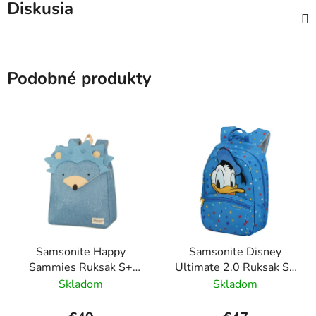
Diskusia
Podobné produkty
Samsonite Happy
Samsonite Disney
Sammies Ruksak S+
Ultimate 2.0 Ruksak S+
Ježko Harris
Modrá
Skladom
Skladom