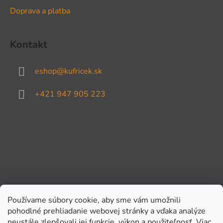
Doprava a platba
Kontakt
eshop
@
kufricek.sk
+421 947 905 223
Používame súbory cookie, aby sme vám umožnili
pohodlné prehliadanie webovej stránky a vďaka analýze
Prijímame online platby
neustále zlepšovali jej funkcie, výkon a použiteľnosť.
Viac