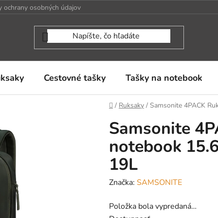
 ochrany osobných údajov
uksaky
Cestovné tašky
Tašky na notebook
Domov
/
Ruksaky
/
Samsonite 4PACK Ruks
Samsonite 4P
notebook 15.6
19L
Značka:
SAMSONITE
Položka bola vypredaná…