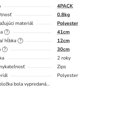
a
4PACK
tnosť
0.8kg
ažujúci materiál
Polyester
ka
41cm
?
a/ hĺbka
12cm
?
a
30cm
?
ka
2 roky
ykateľnosť
Zips
riál
Polyester
oložka bola vypredaná…