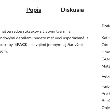
Popis
Diskusia
Doda
, našou radou ruksakov s čistými tvarmi a
Kate
ndovými detailami budete mať veci usporiadané, a
potreby.
4PACK
so svojimi jemnými aj žiarivými
Záru
usom.
Hmo
EAN
Mate
Veľk
Farb
Pre 
Rozš
Obj