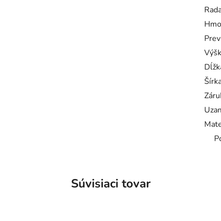
Rad
Hmo
Prev
Výš
Dĺžk
Šírk
Záru
Uzam
Mate
P
Súvisiaci tovar