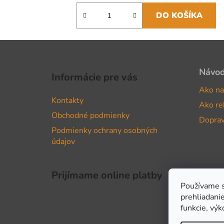
DO KOŠÍKA
Z
á
Návo
Informácie pre vás
p
Ako na
ä
Kontakty
Ako re
t
Obchodné podmienky
i
Doprav
Podmienky ochrany osobných
e
údajov
Prijímame online platby
Používame s
prehliadanie
funkcie, výk