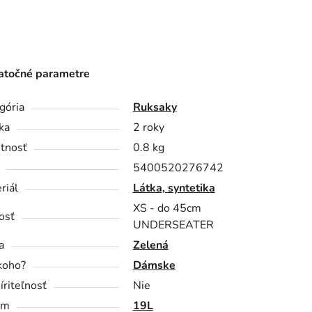
točné parametre
gória
Ruksaky
ka
2 roky
tnosť
0.8 kg
5400520276742
riál
Látka, syntetika
XS - do 45cm
osť
UNDERSEATER
a
Zelená
koho?
Dámske
íriteľnosť
Nie
em
19L