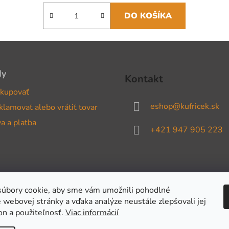
DO KOŠÍKA
dy
Kontakt
kupovať
eshop
@
kufricek.sk
klamovať alebo vrátiť tovar
a a platba
+421 947 905 223
úbory cookie, aby sme vám umožnili pohodlné
 webovej stránky a vďaka analýze neustále zlepšovali jej
on a použiteľnosť.
Viac informácií