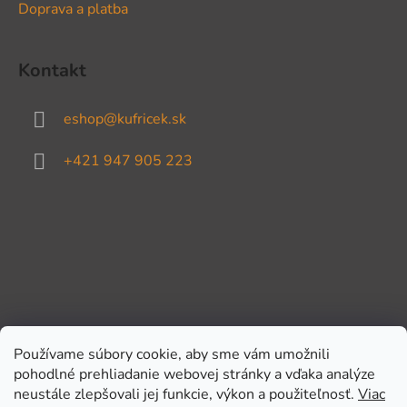
Doprava a platba
Kontakt
eshop
@
kufricek.sk
+421 947 905 223
Používame súbory cookie, aby sme vám umožnili
pohodlné prehliadanie webovej stránky a vďaka analýze
Prijímame online platby
neustále zlepšovali jej funkcie, výkon a použiteľnosť.
Viac