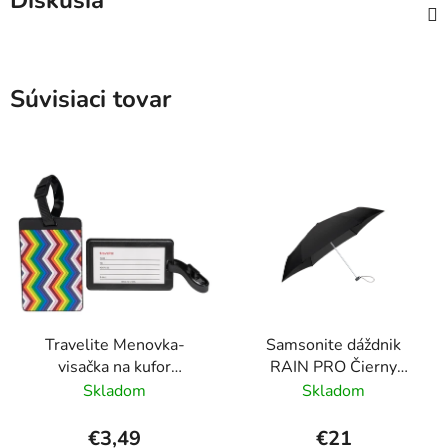
Diskusia
Súvisiaci tovar
Travelite Menovka-
Samsonite dáždnik
visačka na kufor
RAIN PRO Čierny
Multicolor Waves
skladací manuálny
Skladom
Skladom
24cm/97cm
€3,49
€21