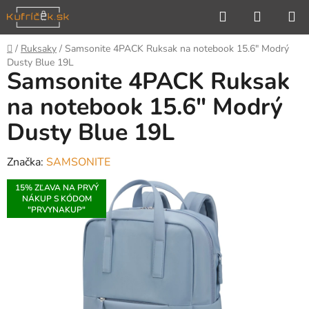
Prejsť
Hľadať
NÁKUP
na
KOŠÍK
obsah
Domov
/
Ruksaky
/
Samsonite 4PACK Ruksak na notebook 15.6" Modrý
Dusty Blue 19L
Samsonite 4PACK Ruksak
na notebook 15.6" Modrý
Dusty Blue 19L
Značka:
SAMSONITE
15% ZĽAVA NA PRVÝ
NÁKUP S KÓDOM
"PRVYNAKUP"