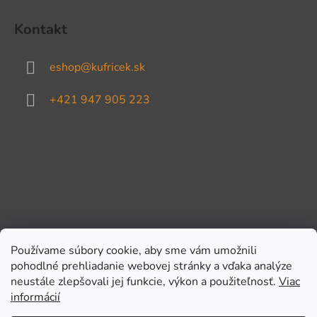
Kontakt
eshop
@
kufricek.sk
+421 947 905 223
Používame súbory cookie, aby sme vám umožnili
pohodlné prehliadanie webovej stránky a vďaka analýze
Prijímame online platby
neustále zlepšovali jej funkcie, výkon a použiteľnosť.
Viac
informácií