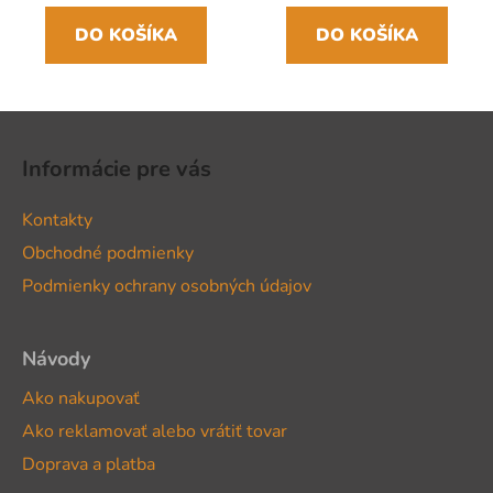
DO KOŠÍKA
DO KOŠÍKA
Z
á
Informácie pre vás
p
ä
Kontakty
t
Obchodné podmienky
i
Podmienky ochrany osobných údajov
e
Návody
Ako nakupovať
Ako reklamovať alebo vrátiť tovar
Doprava a platba