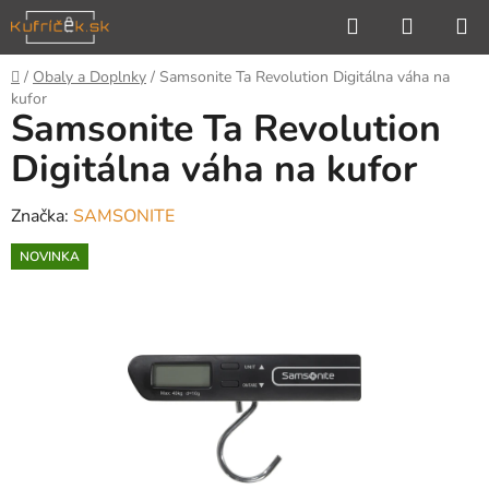
Prejsť
Hľadať
NÁKUP
na
KOŠÍK
obsah
Domov
/
Obaly a Doplnky
/
Samsonite Ta Revolution Digitálna váha na
kufor
Samsonite Ta Revolution
Digitálna váha na kufor
Značka:
SAMSONITE
NOVINKA