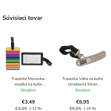
Súvisiaci tovar
Travelite Menovka-
Travelite Váha na kufor
visačka na kufor
strieborná Silver
Multicolor Stripes
Digitálna
Skladom
Skladom
€3,49
€8,95
€3,99
€9,95
(–12 %)
(–10 %)