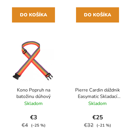
DO KOŠÍKA
DO KOŠÍKA
Kono Popruh na
Pierre Cardin dáždnik
batožinu dúhový
Easymatic Skladací
automatický Čierny
Skladom
Skladom
29cm/100cm Drevená
rukoväť
€3
€25
€4
€32
(–25 %)
(–21 %)