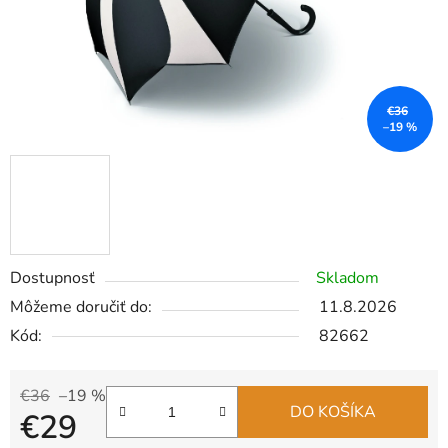
€36
–19 %
Dostupnosť
Skladom
Môžeme doručiť do:
11.8.2026
Kód:
82662
€36
–19 %
DO KOŠÍKA
€29