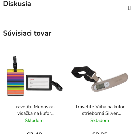
Diskusia
Súvisiaci tovar
Travelite Menovka-
Travelite Váha na kufor
visačka na kufor
strieborná Silver
Multicolor Stripes
Digitálna
Skladom
Skladom