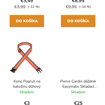
€3,49
€8,95
€3,99
€9,95
(–12 %)
(–10 %)
DO KOŠÍKA
DO KOŠÍKA
Kono Popruh na
Pierre Cardin dáždnik
batožinu dúhový
Easymatic Skladací
automatický Čierny
Skladom
Skladom
29cm/100cm Drevená
rukoväť
€3
€25