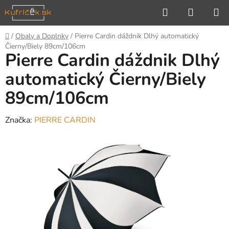
Prejsť
Hľadať
NÁKUP
na
KOŠÍK
obsah
Domov
/
Obaly a Doplnky
/
Pierre Cardin dáždnik Dlhý automatický
Čierny/Biely 89cm/106cm
Pierre Cardin dáždnik Dlhý
automatický Čierny/Biely
89cm/106cm
Značka:
PIERRE CARDIN