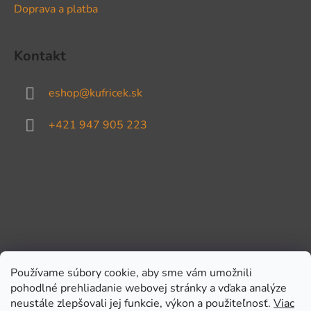
Doprava a platba
Kontakt
eshop
@
kufricek.sk
+421 947 905 223
Používame súbory cookie, aby sme vám umožnili
pohodlné prehliadanie webovej stránky a vďaka analýze
Prijímame online platby
neustále zlepšovali jej funkcie, výkon a použiteľnosť.
Viac