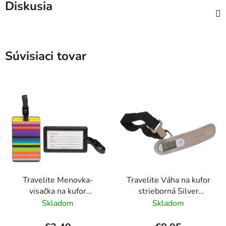
Diskusia
Súvisiaci tovar
Travelite Menovka-
Travelite Váha na kufor
visačka na kufor
strieborná Silver
Multicolor Stripes
Digitálna
Skladom
Skladom