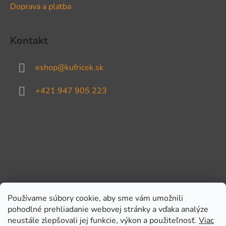
Doprava a platba
Kontakt
eshop
@
kufricek.sk
+421 947 905 223
Používame súbory cookie, aby sme vám umožnili
pohodlné prehliadanie webovej stránky a vďaka analýze
Prijímame online platby
neustále zlepšovali jej funkcie, výkon a použiteľnosť.
Viac