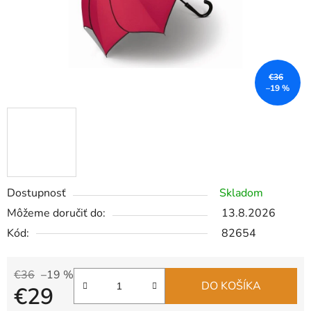
€36
–19 %
Dostupnosť
Skladom
Môžeme doručiť do:
13.8.2026
Kód:
82654
€36
–19 %
DO KOŠÍKA
€29