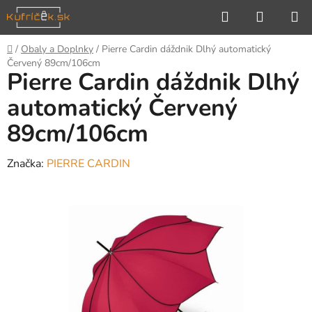
Prejsť
Hľadať
NÁKUP
na
KOŠÍK
obsah
Domov
/
Obaly a Doplnky
/
Pierre Cardin dáždnik Dlhý automatický
Červený 89cm/106cm
Pierre Cardin dáždnik Dlhý
automatický Červený
89cm/106cm
Značka:
PIERRE CARDIN