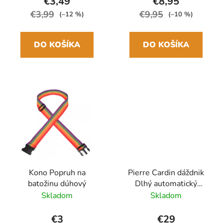
€3,49
€8,95
€3,99
€9,95
(–12 %)
(–10 %)
DO KOŠÍKA
DO KOŠÍKA
Kono Popruh na
Pierre Cardin dáždnik
batožinu dúhový
Dlhý automatický
Čierny/červený
Skladom
Skladom
89cm/106cm
€3
€29