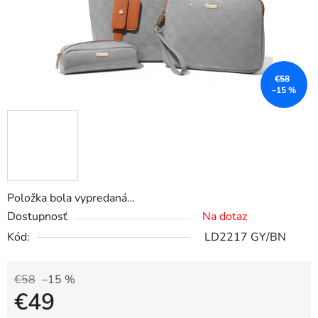
€58
–15 %
Položka bola vypredaná…
Dostupnosť
Na dotaz
Kód:
LD2217 GY/BN
€58
–15 %
€49