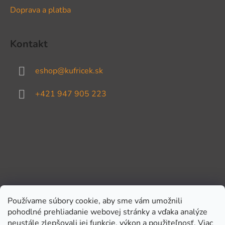
Doprava a platba
Kontakt
eshop
@
kufricek.sk
+421 947 905 223
Používame súbory cookie, aby sme vám umožnili
pohodlné prehliadanie webovej stránky a vďaka analýze
Prijímame online platby
neustále zlepšovali jej funkcie, výkon a použiteľnosť.
Viac