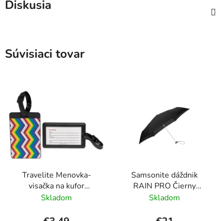
Diskusia
Súvisiaci tovar
Travelite Menovka-
Samsonite dáždnik
visačka na kufor
RAIN PRO Čierny
Multicolor Waves
skladací manuálny
Skladom
Skladom
24cm/97cm