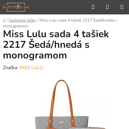
Prejsť
Hľadať
NÁKUP
na
KOŠÍK
obsah
Domov
/
Cestovné tašky
/
Miss Lulu sada 4 tašiek 2217 Šedá/hnedá s
monogramom
Miss Lulu sada 4 tašiek
2217 Šedá/hnedá s
monogramom
Značka:
MISS LULU