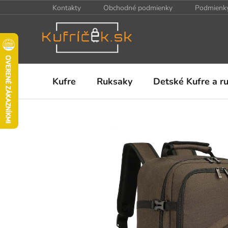
Prejsť
Kontakty
Obchodné podmienky
Podmienky
na
obsah
Kufre
Ruksaky
Detské Kufre a r