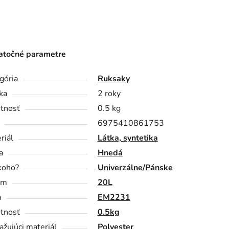
točné parametre
gória
Ruksaky
ka
2 roky
tnosť
0.5 kg
6975410861753
riál
Látka, syntetika
a
Hnedá
koho?
Univerzálne/Pánske
em
20L
a
EM2231
tnosť
0.5kg
ažujúci materiál
Polyester