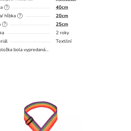
ka
40cm
?
a/ hĺbka
20cm
?
a
25cm
?
ka
2 roky
riál
Textilní
oložka bola vypredaná…