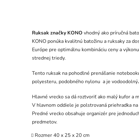
Ruksak
značky
KONO
vhodný ako príručná bat
KONO ponúka kvalitnú batožinu a ruksaky za dos
Európe pre optimálnu kombináciu ceny a výkonu
strednej triedy.
Tento ruksak na pohodlné prenášanie notebook
polyesteru, podobného nylonu a je vodoodolný
.
Hlavné vrecko sa dá roztvoriť ako malý kufor a 
V hlavnom oddiele je polstrovaná priehradka na 
Predné vrecko obsahuje organizér pre jednoduc
predmetov.
Rozmer 40 x 25 x 20 cm