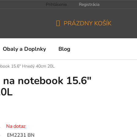
Prihlásenie
Registrácia
PRÁZDNY KOŠÍK
NÁKUPNÝ
KOŠÍK
Obaly a Doplnky
Blog
book 15.6" Hnedý 40cm 20L
na notebook 15.6"
20L
Na dotaz
EM2231 BN