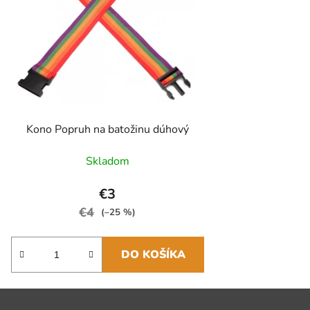
Kono Popruh na batožinu dúhový
Skladom
€3
€4
(–25 %)
DO KOŠÍKA