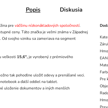
Popis
Diskusia
ožina pre
väčšinu nízkonákladových spoločností
.
Doda
tupné ceny. Táto značka je veľmi známa v Západnej
Kate
. Od svojho vzniku sa zameriava na segment
Záru
Hmo
u veľkosti
15,6",
je vyrobený z prémiového
EAN
Mate
Farb
možno tak pohodlne uložiť odevy a prenášané veci.
Pre 
notebook a ďalší oddiel na tablet.
Obj
hé uloženie dokumentov a iných menších
Rad
Hmo
Prev