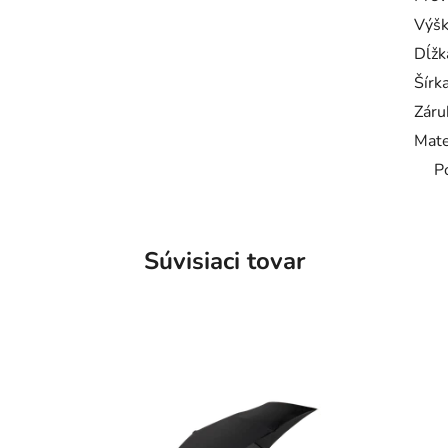
Výš
Dĺžk
Šírk
Záru
Mate
P
Súvisiaci tovar