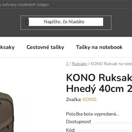
 ochrany osobných údajov
uksaky
Cestovné tašky
Tašky na notebook
Domov
/
Ruksaky
/
KONO Ruksak na note
KONO Ruksak 
Hnedý 40cm 
Značka:
KONO
Položka bola vypredaná…
Dostupnosť
Kód: