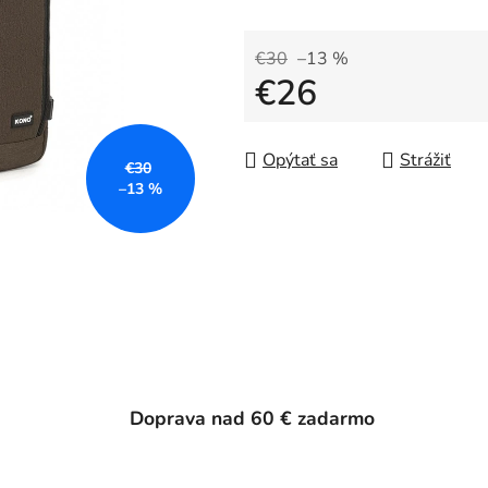
€30
–13 %
€26
Jednotková cena:
Opýtať sa
Strážiť
€30
–13 %
Doprava nad 60 € zadarmo