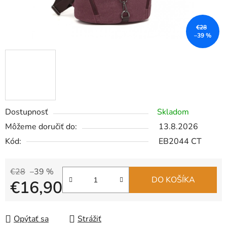
€28
–39 %
Dostupnosť
Skladom
Môžeme doručiť do:
13.8.2026
Kód:
EB2044 CT
€28
–39 %
DO KOŠÍKA
€16,90
Jednotková cena:
Opýtať sa
Strážiť