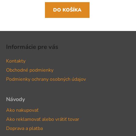
DO KOŠÍKA
Z
á
Informácie pre vás
p
ä
Kontakty
t
Obchodné podmienky
i
Podmienky ochrany osobných údajov
e
Návody
Ako nakupovať
Ako reklamovať alebo vrátiť tovar
Doprava a platba