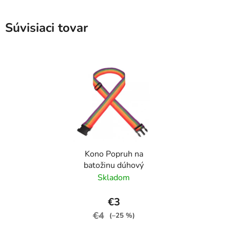
Súvisiaci tovar
Kono Popruh na
batožinu dúhový
Skladom
€3
€4
(–25 %)