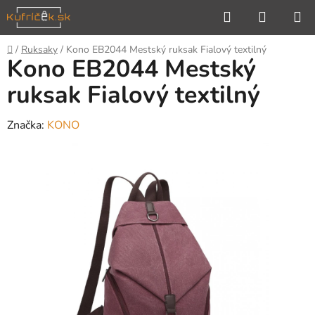
Prejsť
Hľadať
NÁKUP
na
KOŠÍK
obsah
Domov
/
Ruksaky
/
Kono EB2044 Mestský ruksak Fialový textilný
Kono EB2044 Mestský
ruksak Fialový textilný
Značka:
KONO