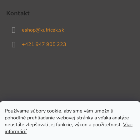
Kontakt
eshop
@
kufricek.sk
+421 947 905 223
Používame súbory cookie, aby sme vám umožnili
pohodlné prehliadanie webovej stránky a vďaka analýze
Prijímame online platby
neustále zlepšovali jej funkcie, výkon a použiteľnosť.
Viac
informácií