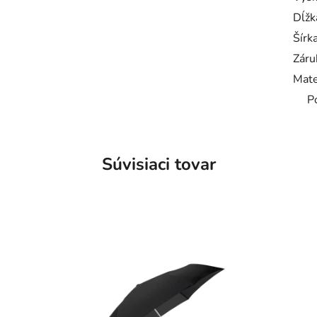
Dĺžk
Šírk
Záru
Mate
P
Súvisiaci tovar