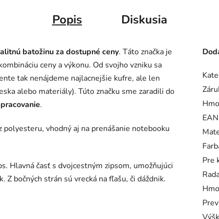
Popis
Diskusia
alitnú batožinu za dostupné ceny
. Táto značka je
Doda
kombináciu ceny a výkonu. Od svojho vzniku sa
Kate
ente tak nenájdeme najlacnejšie kufre, ale len
Záru
ska alebo materiály). Túto značku sme zaradili do
Hmo
spracovanie
.
EAN
e z polyesteru, vhodný aj na prenášanie notebooku
Mate
Farb
Pre 
ps. Hlavná časť s dvojcestným zipsom, umožňujúci
Rad
k. Z bočných strán sú vrecká na fľašu, či dáždnik.
Hmo
Prev
Výš