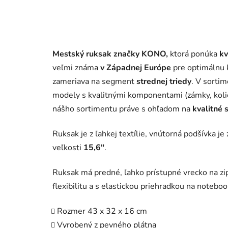
Mestský ruksak značky KONO,
ktorá ponúka
kv
veľmi známa
v Západnej Európe
pre optimálnu 
zameriava na segment
strednej triedy
. V sortim
modely s kvalitnými komponentami (zámky, kolie
nášho sortimentu práve s ohľadom na
kvalitné 
Ruksak je z ľahkej textílie, vnútorná podšívka j
veľkosti
15,6"
.
Ruksak má predné, ľahko prístupné vrecko na zi
flexibilitu a s elastickou priehradkou na noteboo
Rozmer 43 x 32 x 16 cm
Vyrobený z pevného plátna