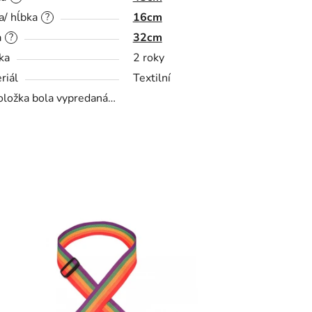
a/ hĺbka
16cm
?
a
32cm
?
ka
2 roky
riál
Textilní
oložka bola vypredaná…