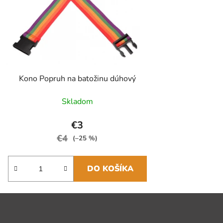
Kono Popruh na batožinu dúhový
Skladom
€3
€4
(–25 %)
DO KOŠÍKA