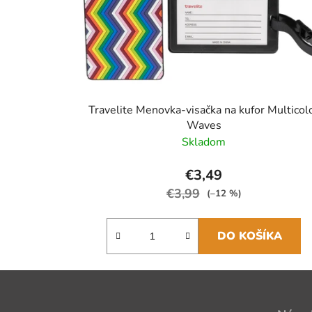
Travelite Menovka-visačka na kufor Multicol
Waves
Skladom
€3,49
€3,99
(–12 %)
DO KOŠÍKA
Z
á