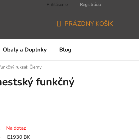
Prihlásenie
Registrácia
PRÁZDNY KOŠÍK
NÁKUPNÝ
KOŠÍK
Obaly a Doplnky
Blog
unkčný ruksak Čierny
estský funkčný
Na dotaz
E1930 BK