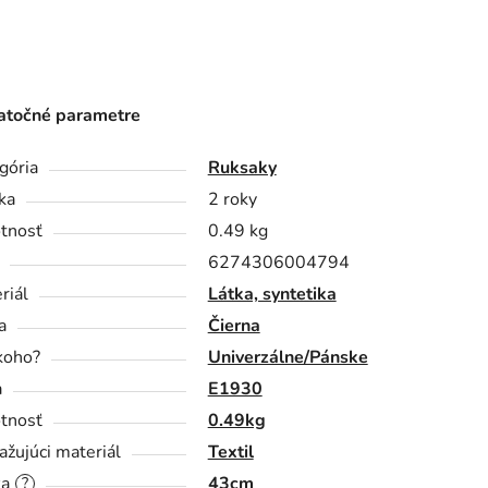
točné parametre
gória
Ruksaky
ka
2 roky
tnosť
0.49 kg
6274306004794
riál
Látka, syntetika
a
Čierna
koho?
Univerzálne/Pánske
a
E1930
tnosť
0.49kg
ažujúci materiál
Textil
ka
43cm
?