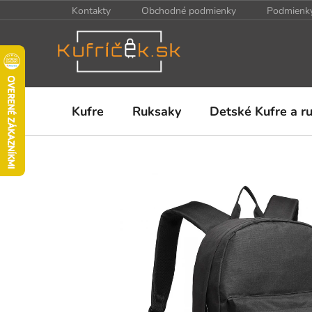
Prejsť
Kontakty
Obchodné podmienky
Podmienky
na
obsah
Kufre
Ruksaky
Detské Kufre a r