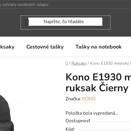
 ochrany osobných údajov
uksaky
Cestovné tašky
Tašky na notebook
Domov
/
Ruksaky
/
Kono E1930 mestský f
Kono E1930 m
ruksak Čierny
Značka:
KONO
Položka bola vypredaná…
Dostupnosť
Kód: