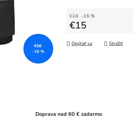
€18
–16 %
€15
Jednotková cena:
Opýtať sa
Strážiť
€18
–16 %
Doprava nad 60 € zadarmo