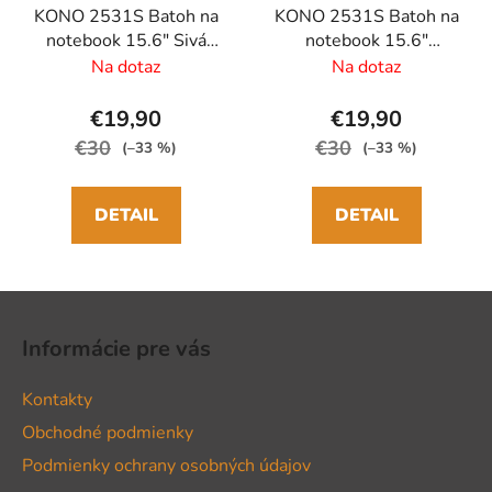
KONO 2531S Batoh na
KONO 2531S Batoh na
notebook 15.6" Sivá
notebook 15.6"
40cm 20L
Sivá/Hnedá 40cm 20L
Na dotaz
Na dotaz
€19,90
€19,90
€30
€30
(–33 %)
(–33 %)
DETAIL
DETAIL
Z
á
Informácie pre vás
p
ä
Kontakty
t
Obchodné podmienky
i
Podmienky ochrany osobných údajov
e