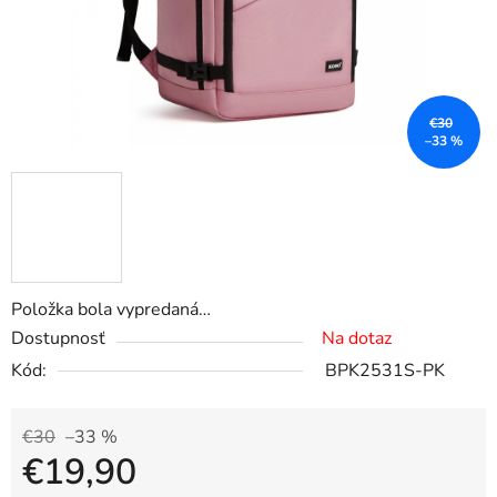
€30
–33 %
Položka bola vypredaná…
Dostupnosť
Na dotaz
Kód:
BPK2531S-PK
€30
–33 %
€19,90