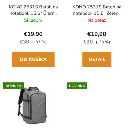
KONO 2531S Batoh na
KONO 2531S Batoh na
notebook 15.6" Čierna
notebook 15.6" Zelená
40cm 20L
40cm 20L
Skladom
Na dotaz
€19,90
€19,90
€30
€30
(–33 %)
(–33 %)
DO KOŠÍKA
DETAIL
NOVINKA
NOVINKA