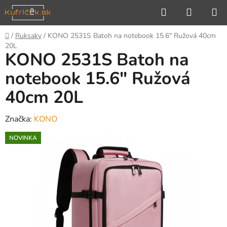
Prejsť
Hľadať
NÁKUP
na
KOŠÍK
obsah
Domov
/
Ruksaky
/
KONO 2531S Batoh na notebook 15.6" Ružová 40cm
20L
KONO 2531S Batoh na
notebook 15.6" Ružová
40cm 20L
Značka:
KONO
NOVINKA