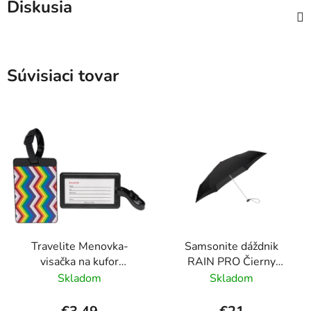
Diskusia
Súvisiaci tovar
Travelite Menovka-
Samsonite dáždnik
visačka na kufor
RAIN PRO Čierny
Multicolor Waves
skladací manuálny
Skladom
Skladom
24cm/97cm