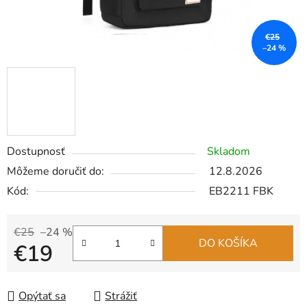
€25
–24 %
Dostupnosť
Skladom
Môžeme doručiť do:
12.8.2026
Kód:
EB2211 FBK
€25
–24 %
DO KOŠÍKA
€19
Jednotková cena:
Opýtať sa
Strážiť