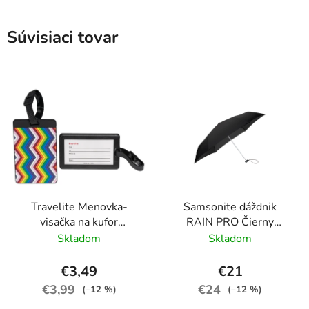
Súvisiaci tovar
Travelite Menovka-
Samsonite dáždnik
visačka na kufor
RAIN PRO Čierny
Multicolor Waves
skladací manuálny
Skladom
Skladom
24cm/97cm
€3,49
€21
€3,99
€24
(–12 %)
(–12 %)