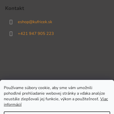
Kontakt
eshop
@
kufricek.sk
+421 947 905 223
Používame súbory cookie, aby sme vám umožnili
pohodlné prehliadanie webovej stránky a vďaka analýze
Prijímame online platby
neustále zlepšovali jej funkcie, výkon a použiteľnosť.
Viac
informácií