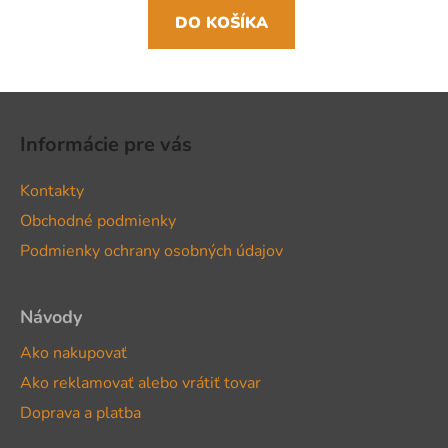
DO KOŠÍKA
Z
á
Informácie pre vás
p
ä
Kontakty
t
Obchodné podmienky
i
Podmienky ochrany osobných údajov
e
Návody
Ako nakupovať
Ako reklamovať alebo vrátiť tovar
Doprava a platba