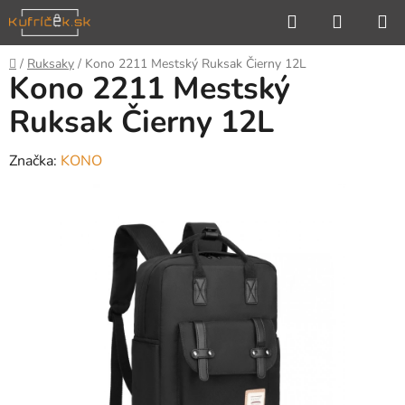
Prejsť
Hľadať
NÁKUP
na
KOŠÍK
obsah
Domov
/
Ruksaky
/
Kono 2211 Mestský Ruksak Čierny 12L
Kono 2211 Mestský
Ruksak Čierny 12L
Značka:
KONO