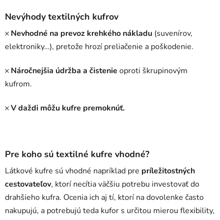
Nevýhody textilných kufrov
𐄂
Nevhodné na prevoz krehkého nákladu
(suvenírov,
elektroniky…), pretože hrozí preliačenie a poškodenie.
𐄂
Náročnejšia údržba a čistenie
oproti škrupinovým
kufrom.
𐄂
V daždi môžu kufre premoknúť.
Pre koho sú textilné kufre vhodné?
Látkové kufre sú vhodné napríklad pre
príležitostných
cestovateľov
, ktorí necítia väčšiu potrebu investovať do
drahšieho kufra. Ocenia ich aj tí, ktorí na dovolenke často
nakupujú, a potrebujú teda kufor s určitou mierou flexibility,