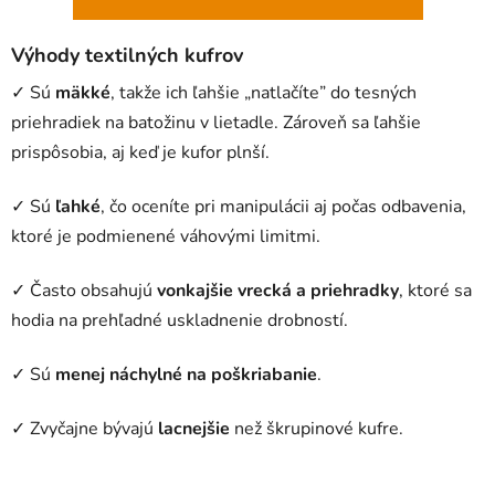
Výhody textilných kufrov
✓ Sú
mäkké
, takže ich ľahšie „natlačíte” do tesných
priehradiek na batožinu v lietadle. Zároveň sa ľahšie
prispôsobia, aj keď je kufor plnší.
✓ Sú
ľahké
, čo oceníte pri manipulácii aj počas odbavenia,
ktoré je podmienené váhovými limitmi.
✓ Často obsahujú
vonkajšie vrecká a priehradky
, ktoré sa
hodia na prehľadné uskladnenie drobností.
✓ Sú
menej náchylné na poškriabanie
.
✓ Zvyčajne bývajú
lacnejšie
než škrupinové kufre.