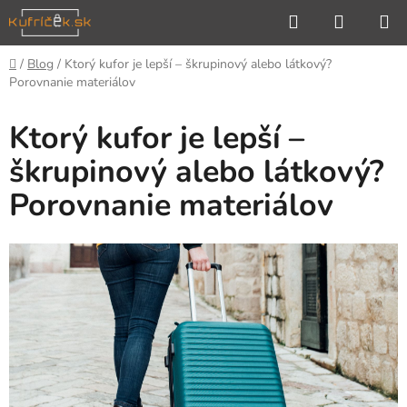
Prejsť
Hľadať
NÁKUP
na
KOŠÍK
obsah
Domov
/
Blog
/
Ktorý kufor je lepší – škrupinový alebo látkový?
Porovnanie materiálov
Ktorý kufor je lepší –
škrupinový alebo látkový?
Porovnanie materiálov