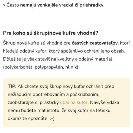
𐄂 Často
nemajú vonkajšie vrecká či priehradky
.
Pre koho sú škrupinové kufre vhodné?
Škrupinové kufre sú vhodné pre
častých cestovateľov
, ktorí
hľadajú odolný kufor, ktorý spoľahlivo ochráni jeho obsah.
Dôležité je však staviť na kvalitný a odolný materiál
(polykarbonát, polypropylén, hliník).
TIP
: Ak chcete svoj škrupinový kufor ochrániť pred
nežiaducim opotrebovaním a poškriabaním,
zaobstarajte si praktický
obal na kufor
. Navyše vďaka
nemu budete mať istotu, že svoj kufor na letisku
okamžite spoznáte. :-)