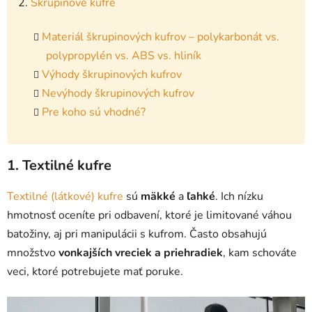
2.
Škrupinové kufre
Materiál škrupinových kufrov – polykarbonát vs.
polypropylén vs. ABS vs. hliník
Výhody škrupinových kufrov
Nevýhody škrupinových kufrov
Pre koho sú vhodné?
1. Textilné kufre
Textilné (látkové) kufre
sú
mäkké
a
ľahké
. Ich nízku
hmotnosť oceníte pri odbavení, ktoré je limitované váhou
batožiny, aj pri manipulácii s kufrom. Často obsahujú
množstvo
vonkajších vreciek a priehradiek
, kam schováte
veci, ktoré potrebujete mať poruke.