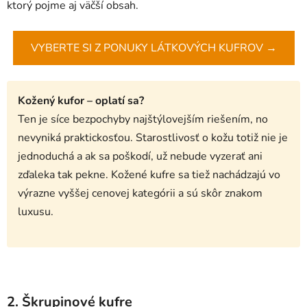
ktorý pojme aj väčší obsah.
VYBERTE SI Z PONUKY LÁTKOVÝCH KUFROV →
Kožený kufor – oplatí sa?
Ten je síce bezpochyby najštýlovejším riešením, no
nevyniká praktickosťou. Starostlivosť o kožu totiž nie je
jednoduchá a ak sa poškodí, už nebude vyzerať ani
zďaleka tak pekne. Kožené kufre sa tiež nachádzajú vo
výrazne vyššej cenovej kategórii a sú skôr znakom
luxusu.
2. Škrupinové kufre