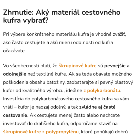
Zhrnutie: Aký materiál cestovného
kufra vybrať?
Pri výbere konkrétneho materiálu kufra je vhodné zvážiť,
ako často cestujete a akú mieru odolnosti od kufra
očakávate.
Vo všeobecnosti platí, že
škrupinové kufre
sú
pevnejšie a
odolnejšie
než textilné kufre. Ak sa teda obávate možného
poškodenia obsahu batožiny, zaobstarajte si pevný plastový
kufor od kvalitného výrobcu, ideálne
z polykarbonátu
.
Investícia do polykarbonátového cestovného kufra sa vám
vráti – kufor je naozaj odolný, a tak
zvládne aj časté
cestovanie
. Ak cestujete menej často alebo nechcete
investovať do drahšieho kufra, odporúčame staviť na
škrupinové kufre z polypropylénu
, ktoré ponúkajú dobrú