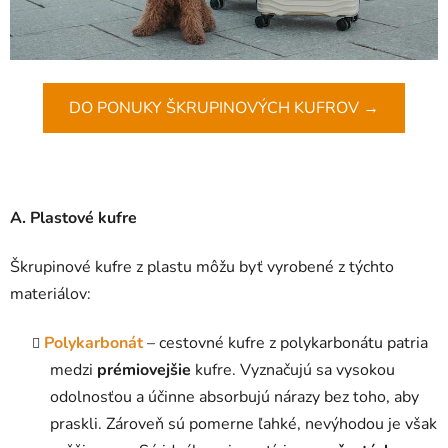
DO PONUKY ŠKRUPINOVÝCH KUFROV →
A. Plastové kufre
Škrupinové kufre z plastu môžu byť vyrobené z týchto
materiálov:
Polykarbonát
– cestovné kufre z polykarbonátu patria
medzi
prémiovejšie
kufre. Vyznačujú sa vysokou
odolnosťou a účinne absorbujú nárazy bez toho, aby
praskli. Zároveň sú pomerne ľahké, nevýhodou je však