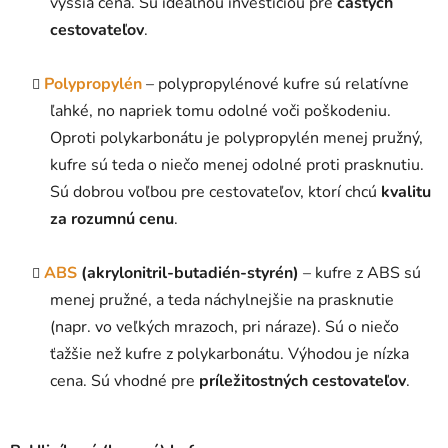
vyššia cena. Sú ideálnou investíciou pre
častých
cestovateľov
.
Polypropylén
– polypropylénové kufre sú relatívne
ľahké, no napriek tomu odolné voči poškodeniu.
Oproti polykarbonátu je polypropylén menej pružný,
kufre sú teda o niečo menej odolné proti prasknutiu.
Sú dobrou voľbou pre cestovateľov, ktorí chcú
kvalitu
za rozumnú cenu
.
ABS
(akrylonitril-butadién-styrén)
– kufre z ABS sú
menej pružné, a teda náchylnejšie na prasknutie
(napr. vo veľkých mrazoch, pri náraze). Sú o niečo
ťažšie než kufre z polykarbonátu. Výhodou je nízka
cena. Sú vhodné pre
príležitostných cestovateľov
.