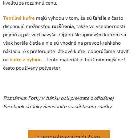
kvalitu za rozumnú cenu.
Textilné kufre
majú výhodu v tom, že sú
ľahšie
a často
disponujú možnosťou
rozšírenia
, takže vo všeobecnosti
pojmú aj pár vecí navyše. Oproti škrupinovým kufrom sa
však horšie čistia a nie sú vhodné na prevoz krehkého
nákladu. Ak preferujete látkové kufre, odporúčame staviť
na
kufre z nylonu
– tento materiál je totiž
odolnejší
než
často používaný polyester.
Poznámka: Fotky v článku boli prevzaté z oficiálnej
Facebook stránky Samsonite so súhlasom značky.
PREDCHÁDZAJÚCI ČLÁNOK