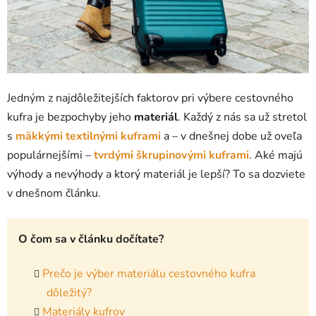
Jedným z najdôležitejších faktorov pri výbere cestovného
kufra je bezpochyby jeho
materiál
. Každý z nás sa už stretol
s
mäkkými textilnými kuframi
a – v dnešnej dobe už oveľa
populárnejšími –
tvrdými škrupinovými kuframi
. Aké majú
výhody a nevýhody a ktorý materiál je lepší? To sa dozviete
v dnešnom článku.
O čom sa v článku dočítate?
Prečo je výber materiálu cestovného kufra
dôležitý?
Materiály kufrov