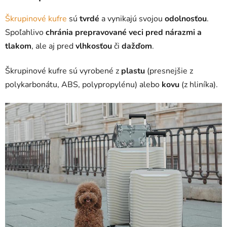
Škrupinové kufre
sú
tvrdé
a vynikajú svojou
odolnosťou
.
Spoľahlivo
chránia prepravované veci pred nárazmi a
tlakom
, ale aj pred
vlhkosťou
či
dažďom
.
Škrupinové kufre sú vyrobené z
plastu
(presnejšie z
polykarbonátu, ABS, polypropylénu) alebo
kovu
(z hliníka).