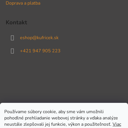
Doprava a platba
Kontakt
eshop
@
kufricek.sk
+421 947 905 223
Používame súbory cookie, aby sme vám umožnili
pohodlné prehliadanie webovej stránky a vďaka analýze
Prijímame online platby
neustále zlepšovali jej funkcie, výkon a použiteľnosť.
Viac