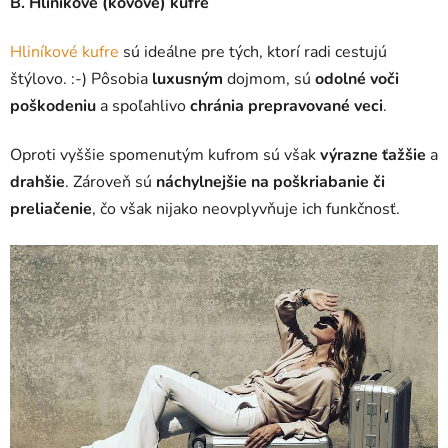
B. Hliníkové (kovové) kufre
Hliníkové kufre
sú ideálne pre tých, ktorí radi cestujú
štýlovo. :-) Pôsobia
luxusným
dojmom, sú
odolné voči
poškodeniu
a spoľahlivo
chránia prepravované veci
.
Oproti vyššie spomenutým kufrom sú však
výrazne ťažšie
a
drahšie
. Zároveň sú
náchylnejšie na poškriabanie či
preliačenie
, čo však nijako neovplyvňuje ich funkčnosť.