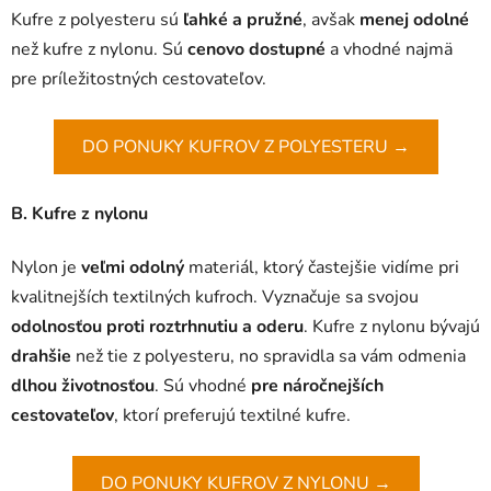
Kufre z polyesteru sú
ľahké a pružné
, avšak
menej odolné
než kufre z nylonu. Sú
cenovo dostupné
a vhodné najmä
pre príležitostných cestovateľov.
DO PONUKY KUFROV Z POLYESTERU →
B. Kufre z nylonu
Nylon je
veľmi odolný
materiál, ktorý častejšie vidíme pri
kvalitnejších textilných kufroch. Vyznačuje sa svojou
odolnosťou proti roztrhnutiu a oderu
. Kufre z nylonu bývajú
drahšie
než tie z polyesteru, no spravidla sa vám odmenia
dlhou životnosťou
. Sú vhodné
pre náročnejších
cestovateľov
, ktorí preferujú textilné kufre.
DO PONUKY KUFROV Z NYLONU →