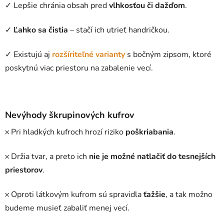
✓ Lepšie chránia obsah pred
vlhkosťou či dažďom
.
✓
Ľahko sa čistia
– stačí ich utrieť handričkou.
✓ Existujú aj
rozšíriteľné varianty
s bočným zipsom, ktoré
poskytnú viac priestoru na zabalenie vecí.
Nevýhody škrupinových kufrov
𐄂 Pri hladkých kufroch hrozí riziko
poškriabania
.
𐄂 Držia tvar, a preto ich
nie je možné natlačiť do tesnejších
priestorov
.
𐄂 Oproti látkovým kufrom sú spravidla
ťažšie
, a tak možno
budeme musieť zabaliť menej vecí.