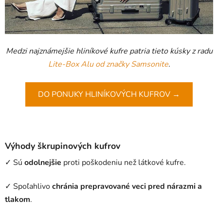
Medzi najznámejšie hliníkové kufre patria tieto kúsky z radu
Lite-Box Alu od značky Samsonite
.
DO PONUKY HLINÍKOVÝCH KUFROV →
Výhody škrupinových kufrov
✓ Sú
odolnejšie
proti poškodeniu než látkové kufre.
✓ Spoľahlivo
chránia prepravované veci pred nárazmi a
tlakom
.