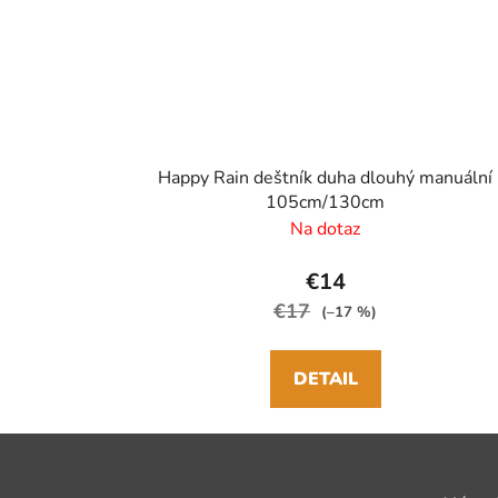
Happy Rain deštník duha dlouhý manuální
105cm/130cm
Na dotaz
€14
€17
(–17 %)
DETAIL
Z