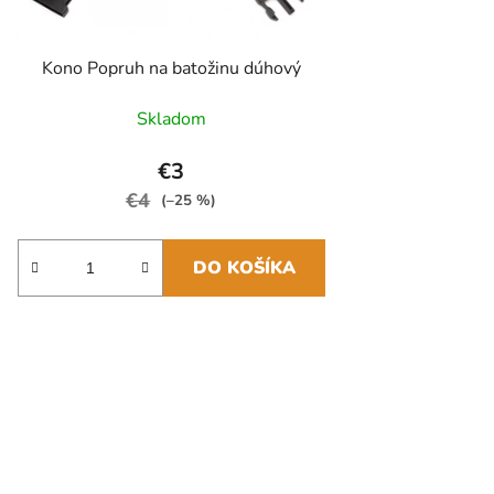
Kono Popruh na batožinu dúhový
Skladom
€3
€4
(–25 %)
DO KOŠÍKA