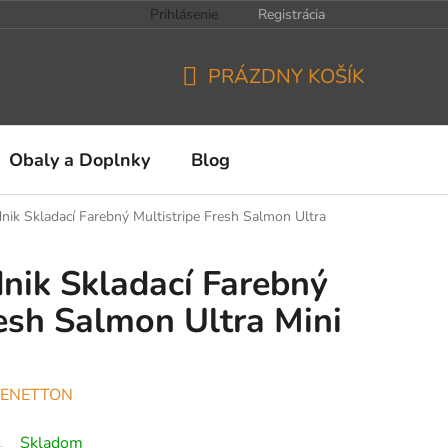
Prihlásenie
Registrácia
PRÁZDNY KOŠÍK
NÁKUPNÝ
KOŠÍK
Obaly a Doplnky
Blog
nik Skladací Farebný Multistripe Fresh Salmon Ultra
nik Skladací Farebný
resh Salmon Ultra Mini
BENETTON
Skladom