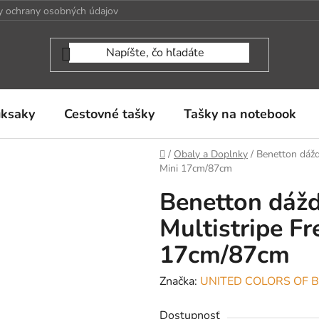
 ochrany osobných údajov
uksaky
Cestovné tašky
Tašky na notebook
Domov
/
Obaly a Doplnky
/
Benetton dážd
Mini 17cm/87cm
Benetton dážd
Multistripe F
17cm/87cm
Značka:
UNITED COLORS OF 
Dostupnosť