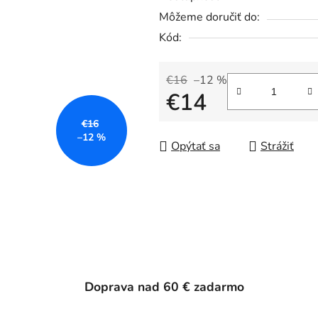
Môžeme doručiť do:
Kód:
€16
–12 %
€14
€16
Jednotková cena:
–12 %
Opýtať sa
Strážiť
Doprava nad 60 € zadarmo