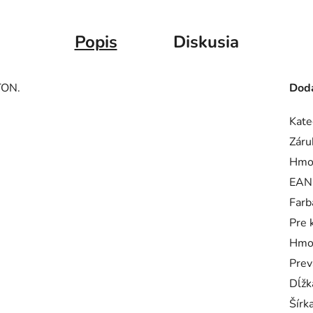
Popis
Diskusia
TON.
Doda
Kate
Záru
Hmo
EAN
Farb
Pre 
Hmo
Prev
Dĺžk
Šírk