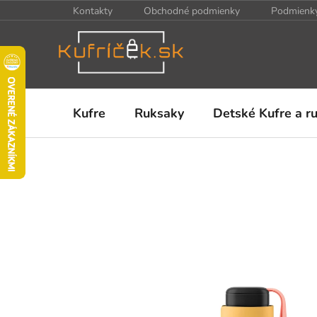
Prejsť
Kontakty
Obchodné podmienky
Podmienky
na
obsah
Kufre
Ruksaky
Detské Kufre a r