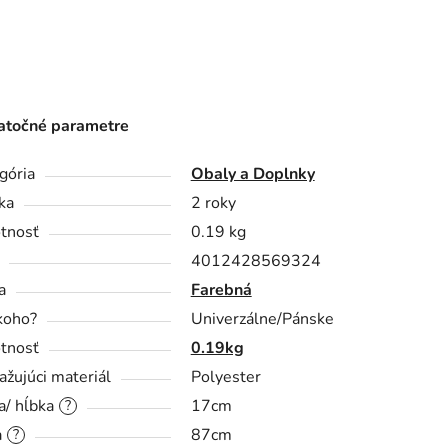
točné parametre
gória
Obaly a Doplnky
ka
2 roky
tnosť
0.19 kg
4012428569324
a
Farebná
koho?
Univerzálne/Pánske
tnosť
0.19kg
ažujúci materiál
Polyester
a/ hĺbka
17cm
?
a
87cm
?