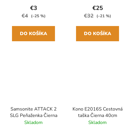
29cm/100cm Drevená
rukoväť
€3
€25
€4
€32
(–25 %)
(–21 %)
DO KOŠÍKA
DO KOŠÍKA
Samsonite ATTACK 2
Kono E2016S Cestovná
SLG Peňaženka Čierna
taška Čierna 40cm
Skladom
Skladom