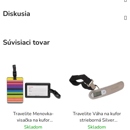
Diskusia
Súvisiaci tovar
Travelite Menovka-
Travelite Váha na kufor
visačka na kufor
strieborná Silver
Multicolor Stripes
Digitálna
Skladom
Skladom