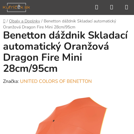
Prejsť
Hľadať
NÁKUP
na
KOŠÍK
obsah
Domov
/
Obaly a Doplnky
/
Benetton dáždnik Skladací automatický
Oranžová Dragon Fire Mini 28cm/95cm
Benetton dáždnik Skladací
automatický Oranžová
Dragon Fire Mini
28cm/95cm
Značka:
UNITED COLORS OF BENETTON