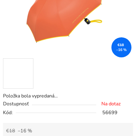
€18
–16 %
Položka bola vypredaná…
Dostupnosť
Na dotaz
Kód:
56699
€18
–16 %