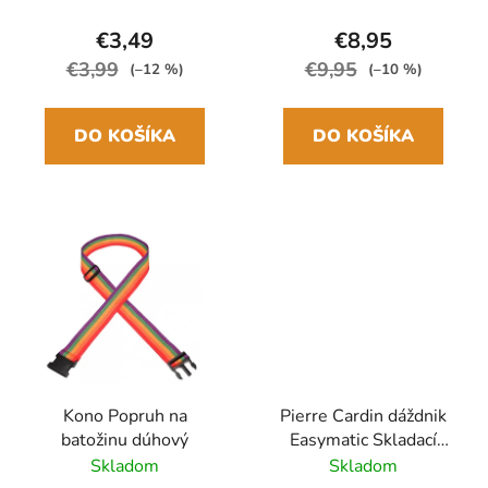
€3,49
€8,95
€3,99
€9,95
(–12 %)
(–10 %)
DO KOŠÍKA
DO KOŠÍKA
Kono Popruh na
Pierre Cardin dáždnik
batožinu dúhový
Easymatic Skladací
automatický Čierny
Skladom
Skladom