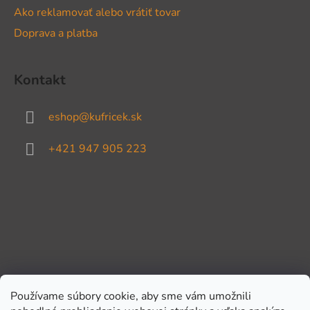
Ako reklamovať alebo vrátiť tovar
Doprava a platba
Kontakt
eshop
@
kufricek.sk
+421 947 905 223
Používame súbory cookie, aby sme vám umožnili