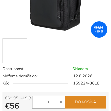
€69,95
–19 %
Dostupnosť
Skladom
Môžeme doručiť do:
12.8.2026
Kód:
159224-361E
€69,95
–19 %
DO KOŠÍKA
€56