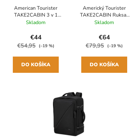
American Tourister
Americký Tourister
TAKE2CABIN 3 v 1
TAKE2CABIN Ruksak
palubná taška 15.6"
na kolieskach 40cm
Skladom
Skladom
Čierna 25L
Čierny 20L
€44
€64
€54,95
€79,95
(–19 %)
(–19 %)
DO KOŠÍKA
DO KOŠÍKA