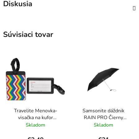
Diskusia
Súvisiaci tovar
Travelite Menovka-
Samsonite dáždnik
visačka na kufor
RAIN PRO Čierny
Multicolor Waves
skladací manuálny
Skladom
Skladom
24cm/97cm