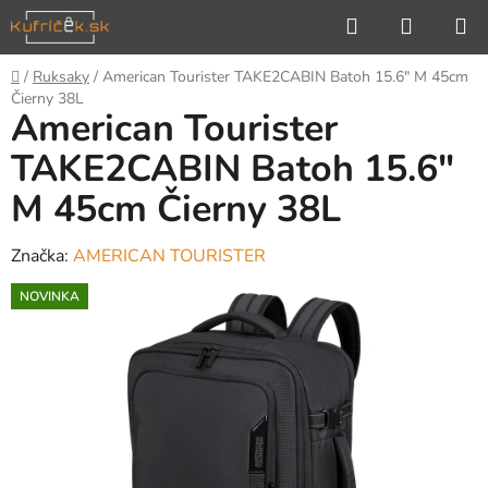
Prejsť
Hľadať
NÁKUP
na
KOŠÍK
obsah
Domov
/
Ruksaky
/
American Tourister TAKE2CABIN Batoh 15.6" M 45cm
Čierny 38L
American Tourister
TAKE2CABIN Batoh 15.6"
M 45cm Čierny 38L
Značka:
AMERICAN TOURISTER
NOVINKA