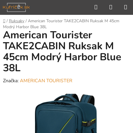
Prejsť
Hľadať
NÁKUP
na
KOŠÍK
obsah
Domov
/
Ruksaky
/
American Tourister TAKE2CABIN Ruksak M 45cm
Modrý Harbor Blue 38L
American Tourister
TAKE2CABIN Ruksak M
45cm Modrý Harbor Blue
38L
Značka:
AMERICAN TOURISTER