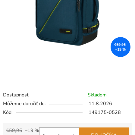
€59,95
–19 %
Dostupnosť
Skladom
Môžeme doručiť do:
11.8.2026
Kód:
149175-0528
€59,95
–19 %