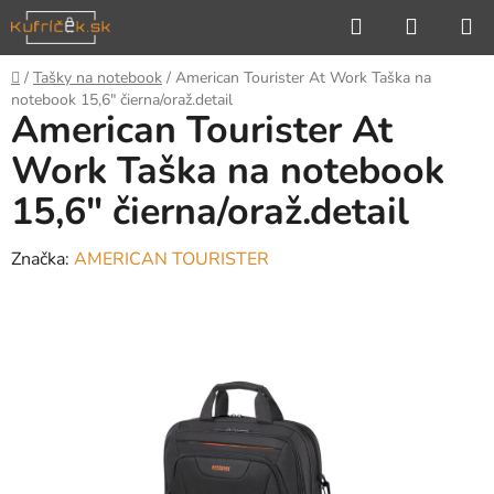
Prejsť
Hľadať
NÁKUP
na
KOŠÍK
obsah
Domov
/
Tašky na notebook
/
American Tourister At Work Taška na
notebook 15,6" čierna/oraž.detail
American Tourister At
Work Taška na notebook
15,6" čierna/oraž.detail
Značka:
AMERICAN TOURISTER